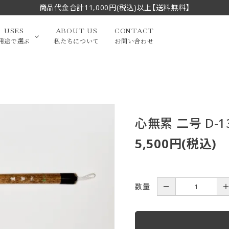
商品代金合計11,000円(税込)以上【送料無料】
USES
ABOUT US
CONTACT
用途で選ぶ
私たちについて
お問い合わせ
大中筆（半切・条幅以
かな
漢字
（作品向き）
上）
心無累 二号 D-1
写経・御朱印
画筆・絵てがみ
系）
小筆
5,500円(税込)
贈り物（限定セット）
洗浄剤・その他
てがみ
限定品・セット品
数量
－
フェイスブラシ
チークブラシ
筆
化粧筆