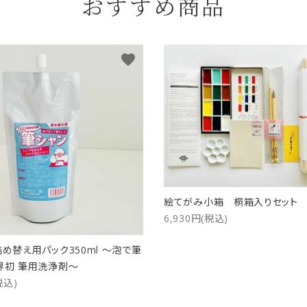
おすすめ商品
favorite
絵てがみ小箱 桐箱入りセッ
6,930円(税込)
詰め替え用パック350ml ～泡で筆
界初 筆用洗浄剤～
税込)