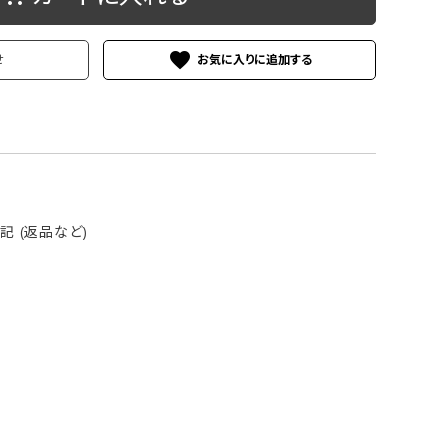
ケース
洗浄剤・その他
favorite
せ
 (返品など)