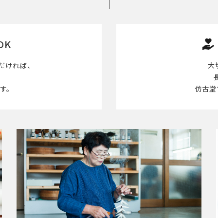
OK
だければ、
大
す。
仿古堂