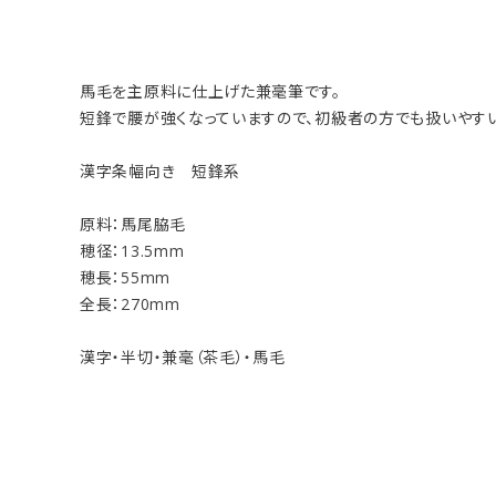
馬毛を主原料に仕上げた兼毫筆です。
短鋒で腰が強くなっていますので、初級者の方でも扱いやすい
漢字条幅向き 短鋒系
原料：馬尾脇毛
穂径：13.5mm
穂長：55mm
全長：270mm
漢字・半切・兼毫（茶毛）・馬毛