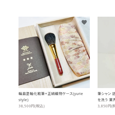
favorite
輪島塗軸化粧筆+正絹織物ケース(yurie
筆シャン 
style)
を洗う 業
38,500円(税込)
3,850円(