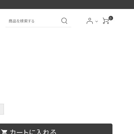
0
大中筆（半紙～条幅向
詩文書
実用書
大中小筆（半紙向き）
き）
前衛
大字
特大筆・珍品筆
学童用（初心者用）
洗浄剤
オプション・その他
＋
アイシャドーブラシ
アイブローブラシ
カートに入れる
限定品
贈り物
shopping_cart