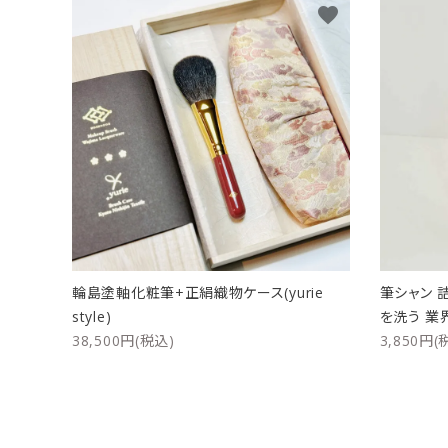
favorite
輪島塗軸化粧筆+正絹織物ケース(yurie
筆シャン 
style)
を洗う 業
38,500円(税込)
3,850円(