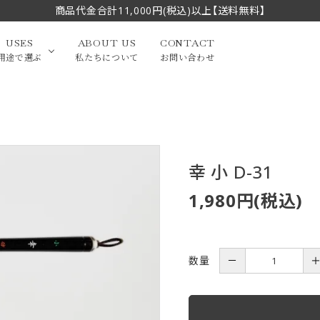
商品代金合計11,000円(税込)以上【送料無料】
USES
ABOUT US
CONTACT
用途で選ぶ
私たちについて
お問い合わせ
大中筆（半切・条幅以
かな
漢字
（作品向き）
上）
幸 小 D-31
写経・御朱印
画筆・絵てがみ
系）
小筆
1,980円(税込)
贈り物（限定セット）
洗浄剤・その他
てがみ
限定品・セット品
数量
－
フェイスブラシ
チークブラシ
筆
化粧筆