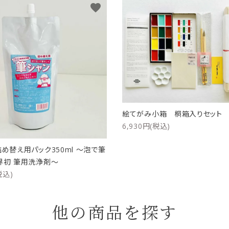
favorite
絵てがみ小箱 桐箱入りセッ
6,930円(税込)
詰め替え用パック350ml ～泡で筆
界初 筆用洗浄剤～
税込)
他の商品を探す