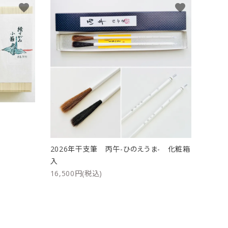
favorite
favorite
ト
2026年干支筆 丙午-ひのえうま- 化粧箱
入
16,500円(税込)