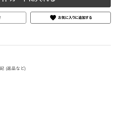
ケース
洗浄剤・その他
favorite
せ
 (返品など)