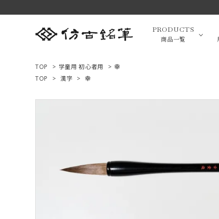
PRODUCTS
商品一覧
TOP
>
学童用 初心者用
>
幸
TOP
>
漢字
>
幸
高級羊毛
ACCOUNT MENU
ようこそ ゲスト 様
小筆（面相
ログイン
新規会員登録
画筆・絵
商品一覧
用途で選ぶ
高級化粧
私たちについて