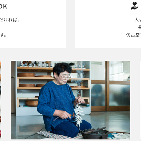
OK
だければ、
大
す。
仿古堂