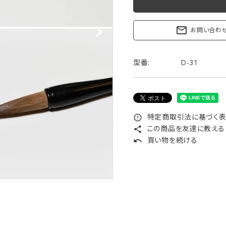
リップブラシ
贈り物（限定セット）
オプション・その他
mail_outline
お問い合わ
洗顔ブラシ
型番:
D-31
特定商取引法に基づく表記
error_outline
この商品を友達に教える
share
買い物を続ける
undo