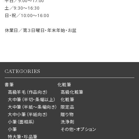
平日／9:00〜17:00
土／9:30〜16:30
日・祝／10:00〜16:00
休業日／第３日曜日・年末年始・お盆
CATEGORIES
書筆
化粧筆
高級羊毛（作品向き）
高級化粧筆
大中筆（半切・条幅以上）
化粧筆
大中筆（半紙～条幅向き）
限定品
大中小筆（半紙向き）
贈り物
小筆（面相系）
洗浄剤
小筆
その他・オプション
特大筆・珍品筆