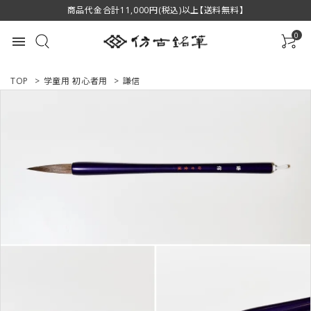
商品代金合計11,000円(税込)以上【送料無料】
0
menu
TOP
>
学童用 初心者用
>
謙信
ACCOUNT MENU
ようこそ ゲスト 様
ログイン
新規会員登録
商品一覧
用途で選ぶ
私たちについて