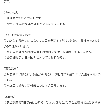
ます。
【キャンセル】
○決済前まではお受けします。
○代金引換の場合は出荷前まではお受けします。
【その他特記事項など】
○いかなる場合でも、こちらに商品を発送する際は、かならず弊社まであらか
じめご連絡ください。
○保証規定はお客様の法律上の権利を制限する事は一切ありません。
○当保証規定は日本国内においてのみ有効です。
【返品送料】
○お客様のご都合による返品の場合は、弊社宛ての送料のご負担をお願い致
します。
○不良品の場合は送料着払いにて返品願います。
【不良品】
○商品到着後7日以内にご連絡ください。正規品/代替品と交換または送料を