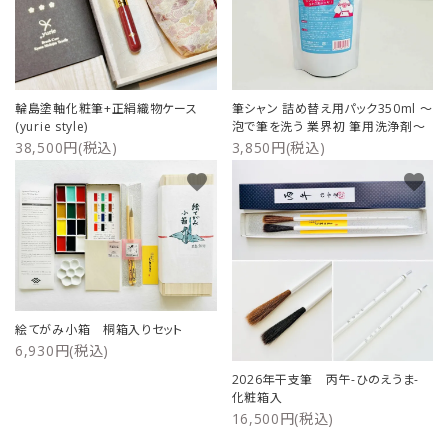
輪島塗軸化粧筆+正絹織物ケース
筆シャン 詰め替え用パック350ml ～
(yurie style)
泡で筆を洗う 業界初 筆用洗浄剤～
38,500円(税込)
3,850円(税込)
favorite
favorite
絵てがみ小箱 桐箱入りセット
6,930円(税込)
2026年干支筆 丙午-ひのえうま-
化粧箱入
16,500円(税込)