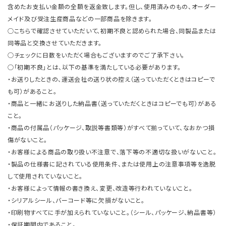
含めたお支払い金額の全額を返金致します。但し、使用済みのもの、オーダー
メイド及び受注生産商品などの一部商品を除きます。
○こちらで確認させていただいて、初期不良と認められた場合、同製品または
同等品と交換させていただきます。
○チェックに日数をいただく場合もございますのでご了承下さい。
○「初期不良」とは、以下の基準を満たしている必要があります。
・お送りしたときの、運送会社の送り状の控え（送っていただくときはコピーで
も可）があること。
・商品と一緒にお送りした納品書（送っていただくときはコピーでも可）がある
こと。
・商品の付属品（パッケージ、取説等書類等）がすべて揃っていて、なおかつ損
傷がないこと。
・お客様による商品の取り扱い不注意で、落下等の不適切な扱いがないこと。
・製品の仕様書に記されている使用条件、または使用上の注意事項等を逸脱
して使用されていないこと。
・お客様によって情報の書き換え、変更、改造等行われていないこと。
・シリアルシール、バーコード等に欠損がないこと。
・印刷物すべてに手が加えられていないこと。（シール、パッケージ、納品書等）
・保証期間内であること。