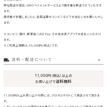
弊社発送の翌日、GMOペイメントサービスより請求書を郵送させていただき
ます。
請求書が到着しましたら、全国主要のコンビニなどでお支払いをお願いいたし
ます。
※コンビニ、銀行、郵便局、LINE Pay、その他決済アプリでお支払いいただけ
ます。
※ご利用上限額は、55,000円（税込）です。
送料・配送について
local_shipping
11,000
円（税込）以上の
送料無料
お買い上げで
11,000円以上お買い上げの際には、クロネコヤマトにて発送させて頂きま
す。
レターパックライトが選択できる商品は、レターパックライトにて発送させて頂