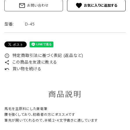
mail_outline
favorite
お問い合わせ
型番:
D-45
特定商取引法に基づく表記 (返品など)
error_outline
この商品を友達に教える
share
買い物を続ける
undo
商品説明
馬毛を主原料にした兼毫筆
腰を強くしており、初級者の方にオススメです
筆先が開いてくれるので、半紙２・４文字書きに適しています