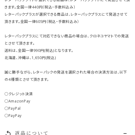
きます。全国一律440円（税込・手数料込み）
レターパックプラスが選択できる商品は、レターパックプラスにて発送させて
頂きます。全国一律605円（税込・手数料込み）
レターパックプラスにて対応できない商品の場合は、クロネコヤマトでの発送
とさせて頂きます。
送料は、全国一律990円(税込)となります。
北海道、沖縄は、1,650円(税込)
誠に勝手ながら、レターパックの発送を選択された場合の決済方法は、以下
の４種類とさせて頂きます。
○クレジット決済
○AmazonPay
○PayPal
○PayPay
返品について
replay