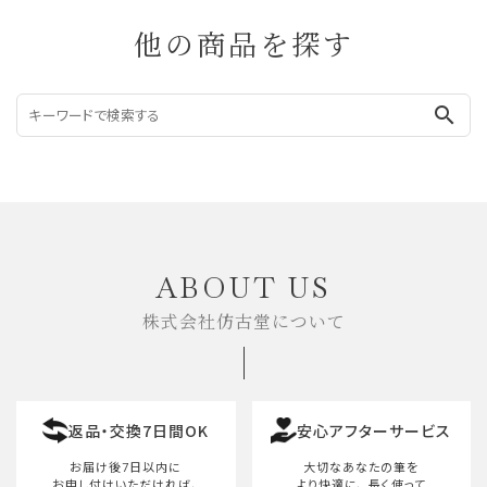
他の商品を探す
search
ABOUT US
株式会社仿古堂について
返品・交換7日間OK
安心アフターサービス
お届け後7日以内に
大切なあなたの筆を
お申し付けいただければ、
より快適に、
長く使って