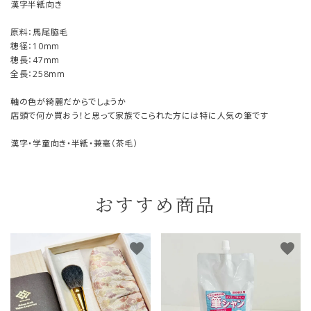
漢字半紙向き
原料：馬尾脇毛
穂径：10mm
穂長：47mm
全長：258mm
軸の色が綺麗だからでしょうか
店頭で何か買おう！と思って家族でこられた方には特に人気の筆です
漢字・学童向き・半紙・兼毫（茶毛）
おすすめ商品
favorite
favorite