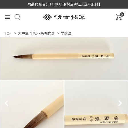
商品代金合計11,000円(税込)以上【送料無料】
0
menu
TOP
>
大中筆 半紙～条幅向き
>
学院法
ACCOUNT MENU
ようこそ ゲスト 様
ログイン
新規会員登録
商品一覧
用途で選ぶ
私たちについて