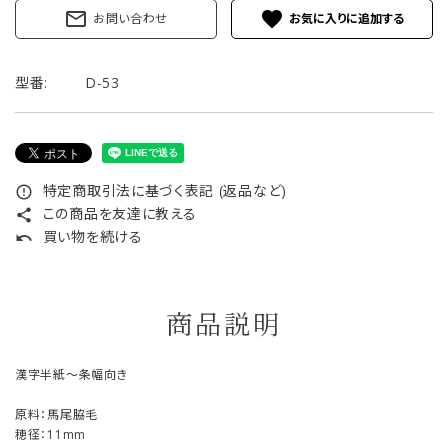
mail_outline
favorite
お問い合わせ
型番:
D-53
特定商取引法に基づく表記 (返品など)
error_outline
この商品を友達に教える
share
買い物を続ける
undo
商品説明
漢字半紙～条幅向き
原料：馬尾脇毛
穂径：11mm