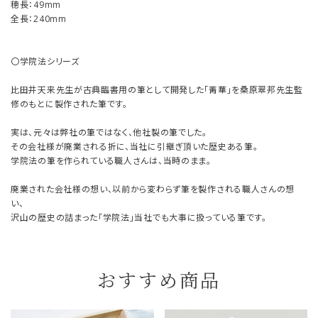
穂長：49mm
全長：240mm
〇学院法シリーズ
比田井天来先生が古典臨書用の筆として開発した「菁華」を桑原翠邦先生監
修のもとに製作された筆です。
実は、元々は弊社の筆ではなく、他社製の筆でした。
その会社様が廃業される折に、当社に引継ぎ頂いた歴史ある筆。
学院法の筆を作られている職人さんは、当時のまま。
廃業された会社様の想い、以前から変わらず筆を製作される職人さんの想
い、
沢山の歴史の詰まった「学院法」当社でも大事に扱っている筆です。
おすすめ商品