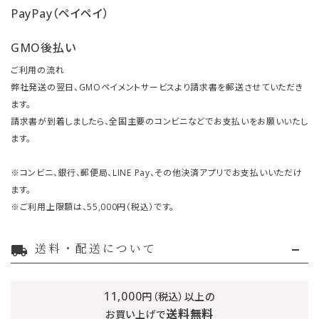
PayPay（ペイペイ）
GMO後払い
ご利用の流れ
弊社発送の翌日、GMOペイメントサービスより請求書を郵送させていただき
ます。
請求書が到着しましたら、全国主要のコンビニなどでお支払いをお願いいたし
ます。
※コンビニ、銀行、郵便局、LINE Pay、その他決済アプリでお支払いいただけ
ます。
※ご利用上限額は、55,000円（税込）です。
送料・配送について
local_shipping
11,000
円（税込）以上の
送料無料
お買い上げで