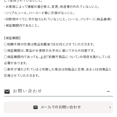
して使用されていないこと。
・お客様によって情報の書き換え、変更、改造等行われていないこと。
・シリアルシール、バーコード等に欠損がないこと。
・印刷物すべてに手が加えられていないこと。（シール、パッケージ、納品書等）
・保証期間内であること。
【保証期間】
○初期不良の交換は商品到着後7日以内とさせていただきます。
○保証期間は、商品がお客様のお手元に届いてからの日数です。
○保証期間内であっても、上記「初期不良品について」の項目を満たしている
必要があります。
○条件が満たされていると判断した場合は同製品と交換、あるいは同等品と
交換させていただきます。
お問い合わせ
mail
メールでのお問い合わせ
mail