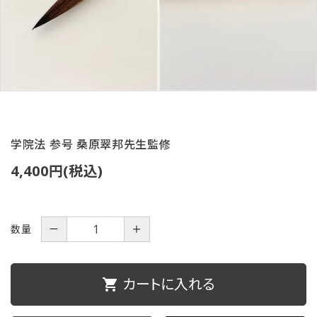
ご利用ガイド
プライバシーポリシー
特定商取引法について
お問い合わせ
学院法 参号 桑原翠邦先生監修
4,400円(税込)
数量
－
＋
カートに入れる
shopping_cart