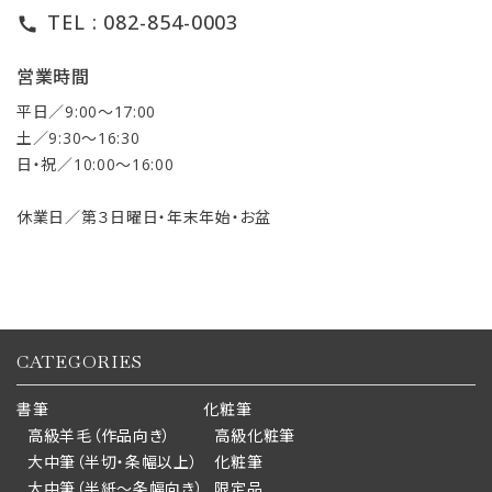
TEL : 082-854-0003
call
営業時間
平日／9:00〜17:00
土／9:30〜16:30
日・祝／10:00〜16:00
休業日／第３日曜日・年末年始・お盆
CATEGORIES
書筆
化粧筆
高級羊毛（作品向き）
高級化粧筆
大中筆（半切・条幅以上）
化粧筆
大中筆（半紙～条幅向き）
限定品