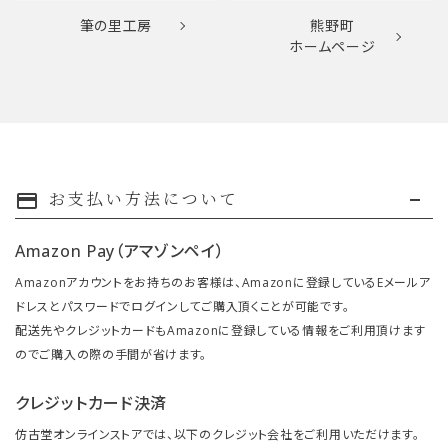
筆の里工房
熊野町
ホームページ
お支払い方法について
payment
Amazon Pay（アマゾンペイ）
Amazonアカウントをお持ちのお客様は、Amazonに登録しているEメールア
ドレスとパスワードでログインしてご購入頂くことが可能です。
配送先やクレジットカードもAmazonに登録している情報をご利用頂けます
のでご購入の際の手間が省けます。
クレジットカード決済
仿古堂オンラインストアでは、以下のクレジット会社をご利用いただけます。