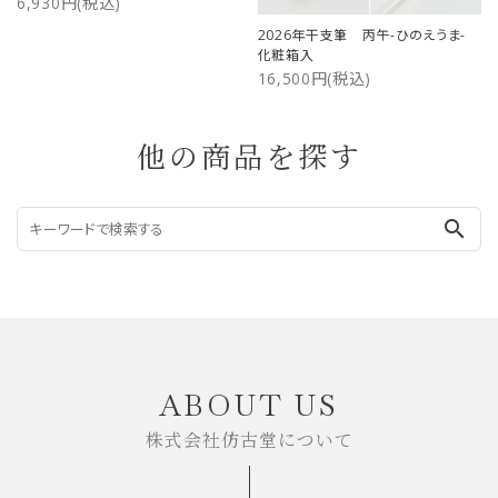
6,930円(税込)
2026年干支筆 丙午-ひのえうま-
化粧箱入
16,500円(税込)
他の商品を探す
search
ABOUT US
株式会社仿古堂について