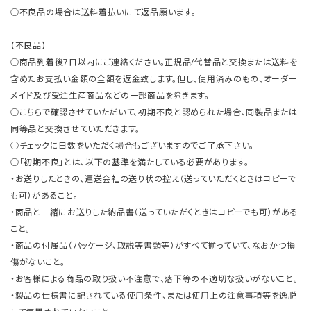
○不良品の場合は送料着払いにて返品願います。
【不良品】
○商品到着後7日以内にご連絡ください。正規品/代替品と交換または送料を
含めたお支払い金額の全額を返金致します。但し、使用済みのもの、オーダー
メイド及び受注生産商品などの一部商品を除きます。
○こちらで確認させていただいて、初期不良と認められた場合、同製品または
同等品と交換させていただきます。
○チェックに日数をいただく場合もございますのでご了承下さい。
○「初期不良」とは、以下の基準を満たしている必要があります。
・お送りしたときの、運送会社の送り状の控え（送っていただくときはコピーで
も可）があること。
・商品と一緒にお送りした納品書（送っていただくときはコピーでも可）がある
こと。
・商品の付属品（パッケージ、取説等書類等）がすべて揃っていて、なおかつ損
傷がないこと。
・お客様による商品の取り扱い不注意で、落下等の不適切な扱いがないこと。
・製品の仕様書に記されている使用条件、または使用上の注意事項等を逸脱