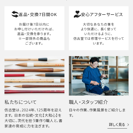
返品・交換7日間OK
安心アフターサービス
お届け後7日以内に
大切なあなたの筆を
お申し付けいただければ、
より快適に、
長く使って
返品・交換を承ります。
いただけるように、
※一部除外の商品も
仿古堂では修理サービスを行って
ございます。
います。
私たちについて
職人・スタッフ紹介
仿古堂は、2024年、125周年を迎え
日々の作業、作業風景をご紹介しま
ます。 日本の伝統・文化【大和心】を
す。
大切に、次代を担う筆作り職人と、書
詳しく見る
家達の育成に力を注ぎます。