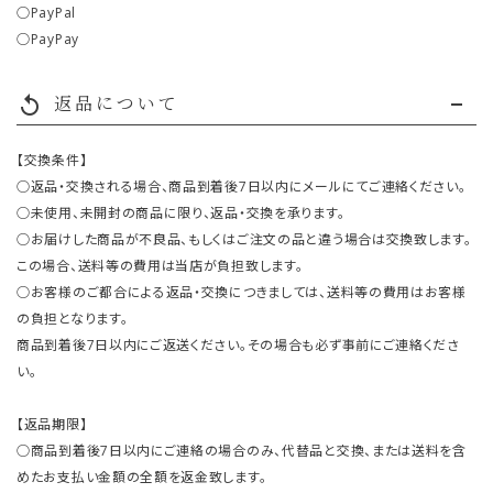
○PayPal
○PayPay
返品について
replay
【交換条件】
○返品・交換される場合、商品到着後7日以内にメールにてご連絡ください。
○未使用、未開封の商品に限り、返品・交換を承ります。
○お届けした商品が不良品、もしくはご注文の品と違う場合は交換致します。
この場合、送料等の費用は当店が負担致します。
○お客様のご都合による返品・交換につきましては、送料等の費用はお客様
の負担となります。
商品到着後7日以内にご返送ください。その場合も必ず事前にご連絡くださ
い。
【返品期限】
○商品到着後7日以内にご連絡の場合のみ、代替品と交換、または送料を含
めたお支払い金額の全額を返金致します。