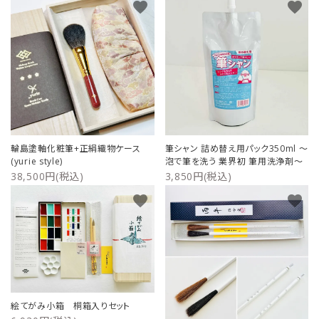
favorite
favorite
輪島塗軸化粧筆+正絹織物ケース
筆シャン 詰め替え用パック350ml ～
(yurie style)
泡で筆を洗う 業界初 筆用洗浄剤～
38,500円(税込)
3,850円(税込)
favorite
favorite
絵てがみ小箱 桐箱入りセット