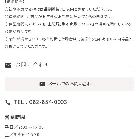
【保証期間】
○初期不良の交換は商品到着後7日以内とさせていただきます。
○保証期間は、商品がお客様のお手元に届いてからの日数です。
○保証期間内であっても、上記「初期不良品について」の項目を満たしている
必要があります。
○条件が満たされていると判断した場合は同製品と交換、あるいは同等品と
交換させていただきます。
お問い合わせ
mail
メールでのお問い合わせ
mail
TEL : 082-854-0003
call
営業時間
平日／9:00〜17:00
土／9:30〜16:30