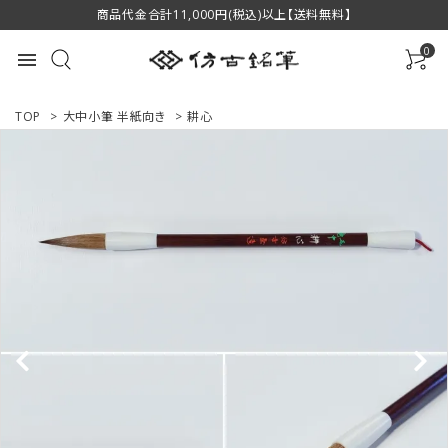
商品代金合計11,000円(税込)以上【送料無料】
0
menu
TOP
>
大中小筆 半紙向き
>
耕心
ACCOUNT MENU
ようこそ ゲスト 様
ログイン
新規会員登録
商品一覧
用途で選ぶ
私たちについて