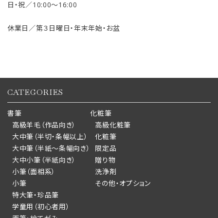
日・祝／10:00〜16:00
休業日／第３日曜日・年末年始・お盆
CATEGORIES
書筆
化粧筆
高級羊毛（作品向き）
高級化粧筆
大中筆（半切・条幅以上）
化粧筆
大中筆（半紙～条幅向き）
限定品
大中小筆（半紙向き）
贈り物
小筆（面相系）
洗浄剤
小筆
その他・オプション
特大筆・珍品筆
学童用（初心者用）