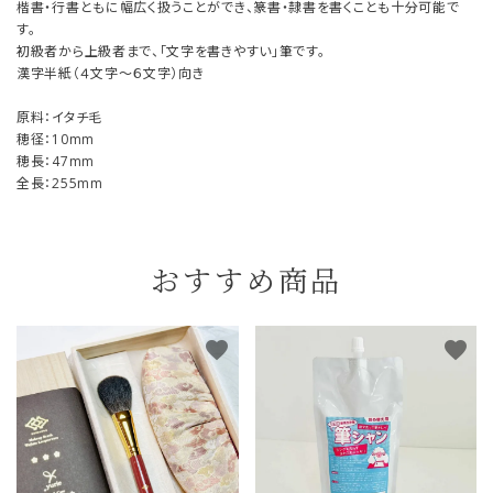
楷書・行書ともに幅広く扱うことができ、篆書・隷書を書くことも十分可能で
す。
初級者から上級者まで、「文字を書きやすい」筆です。
漢字半紙（４文字～６文字）向き
原料：イタチ毛
穂径：10mm
穂長：47mm
全長：255mm
おすすめ商品
favorite
favorite