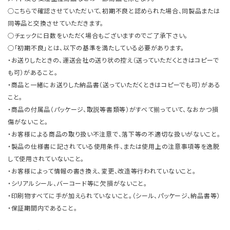
○こちらで確認させていただいて、初期不良と認められた場合、同製品または
同等品と交換させていただきます。
○チェックに日数をいただく場合もございますのでご了承下さい。
○「初期不良」とは、以下の基準を満たしている必要があります。
・お送りしたときの、運送会社の送り状の控え（送っていただくときはコピーで
も可）があること。
・商品と一緒にお送りした納品書（送っていただくときはコピーでも可）がある
こと。
・商品の付属品（パッケージ、取説等書類等）がすべて揃っていて、なおかつ損
傷がないこと。
・お客様による商品の取り扱い不注意で、落下等の不適切な扱いがないこと。
・製品の仕様書に記されている使用条件、または使用上の注意事項等を逸脱
して使用されていないこと。
・お客様によって情報の書き換え、変更、改造等行われていないこと。
・シリアルシール、バーコード等に欠損がないこと。
・印刷物すべてに手が加えられていないこと。（シール、パッケージ、納品書等）
・保証期間内であること。