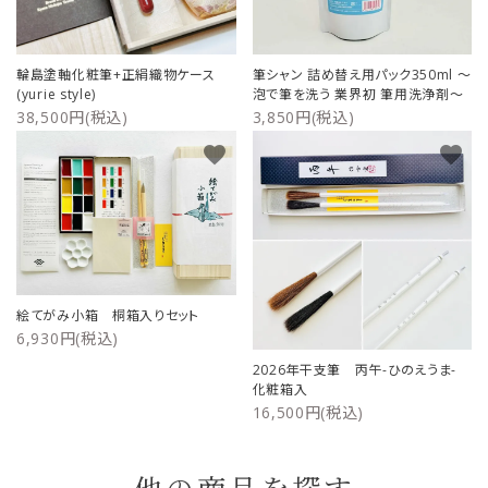
輪島塗軸化粧筆+正絹織物ケース
筆シャン 詰め替え用パック350ml ～
(yurie style)
泡で筆を洗う 業界初 筆用洗浄剤～
38,500円(税込)
3,850円(税込)
favorite
favorite
絵てがみ小箱 桐箱入りセット
6,930円(税込)
2026年干支筆 丙午-ひのえうま-
化粧箱入
16,500円(税込)