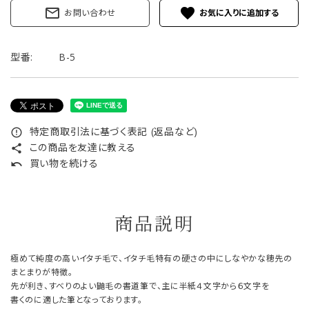
mail_outline
favorite
お問い合わせ
型番:
B-5
特定商取引法に基づく表記 (返品など)
error_outline
この商品を友達に教える
share
買い物を続ける
undo
商品説明
極めて純度の高いイタチ毛で、イタチ毛特有の硬さの中にしなやかな穂先の
まとまりが特徴。
先が利き、すべりのよい鼬毛の書道筆で、主に半紙４文字から６文字を
書くのに適した筆となっております。