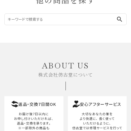
他の商品を探す
search
ABOUT US
株式会社仿古堂について
返品・交換7日間OK
安心アフターサービス
お届け後7日以内に
大切なあなたの筆を
お申し付けいただければ、
より快適に、
長く使って
返品・交換を承ります。
いただけるように、
※一部除外の商品も
仿古堂では修理サービスを行って