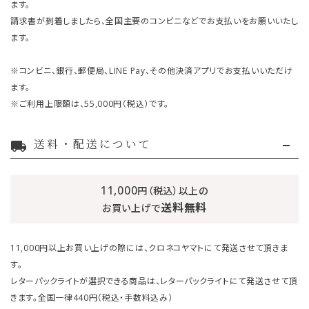
ます。
請求書が到着しましたら、全国主要のコンビニなどでお支払いをお願いいたし
ます。
※コンビニ、銀行、郵便局、LINE Pay、その他決済アプリでお支払いいただけ
ます。
※ご利用上限額は、55,000円（税込）です。
送料・配送について
local_shipping
11,000
円（税込）以上の
送料無料
お買い上げで
11,000円以上お買い上げの際には、クロネコヤマトにて発送させて頂きま
す。
レターパックライトが選択できる商品は、レターパックライトにて発送させて頂
きます。全国一律440円（税込・手数料込み）