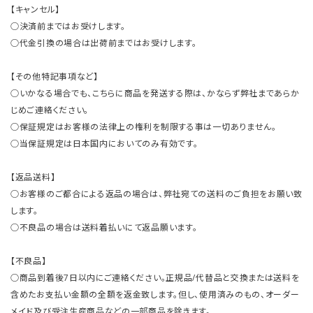
【キャンセル】
○決済前まではお受けします。
○代金引換の場合は出荷前まではお受けします。
【その他特記事項など】
○いかなる場合でも、こちらに商品を発送する際は、かならず弊社まであらか
じめご連絡ください。
○保証規定はお客様の法律上の権利を制限する事は一切ありません。
○当保証規定は日本国内においてのみ有効です。
【返品送料】
○お客様のご都合による返品の場合は、弊社宛ての送料のご負担をお願い致
します。
○不良品の場合は送料着払いにて返品願います。
【不良品】
○商品到着後7日以内にご連絡ください。正規品/代替品と交換または送料を
含めたお支払い金額の全額を返金致します。但し、使用済みのもの、オーダー
メイド及び受注生産商品などの一部商品を除きます。