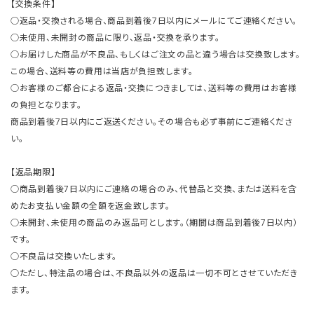
【交換条件】
○返品・交換される場合、商品到着後7日以内にメールにてご連絡ください。
○未使用、未開封の商品に限り、返品・交換を承ります。
○お届けした商品が不良品、もしくはご注文の品と違う場合は交換致します。
この場合、送料等の費用は当店が負担致します。
○お客様のご都合による返品・交換につきましては、送料等の費用はお客様
の負担となります。
商品到着後7日以内にご返送ください。その場合も必ず事前にご連絡くださ
い。
【返品期限】
○商品到着後7日以内にご連絡の場合のみ、代替品と交換、または送料を含
めたお支払い金額の全額を返金致します。
○未開封、未使用の商品のみ返品可とします。（期間は商品到着後7日以内）
です。
○不良品は交換いたします。
○ただし、特注品の場合は、不良品以外の返品は一切不可とさせていただき
ます。