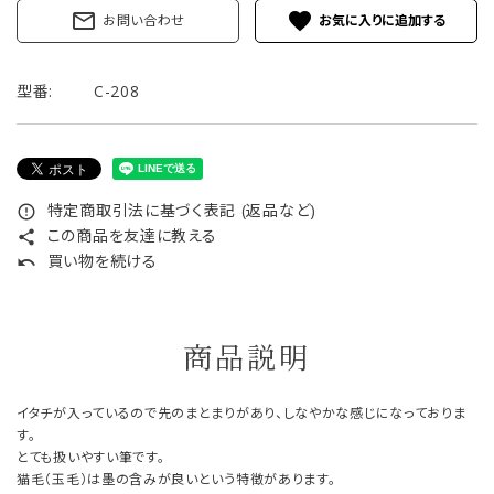
mail_outline
favorite
お問い合わせ
型番:
C-208
特定商取引法に基づく表記 (返品など)
error_outline
この商品を友達に教える
share
買い物を続ける
undo
商品説明
イタチが入っているので先のまとまりがあり、しなやかな感じになっておりま
す。
とても扱いやすい筆です。
猫毛（玉毛）は墨の含みが良いという特徴があります。