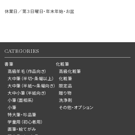
休業日／第３日曜日・年末年始・お盆
CATEGORIES
書筆
化粧筆
高級羊毛（作品向き）
高級化粧筆
大中筆（半切・条幅以上）
化粧筆
大中筆（半紙～条幅向き）
限定品
大中小筆（半紙向き）
贈り物
小筆（面相系）
洗浄剤
小筆
その他・オプション
特大筆・珍品筆
学童用（初心者用）
画筆・絵てがみ