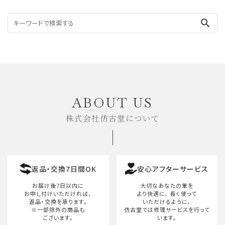
search
ABOUT US
株式会社仿古堂について
返品・交換7日間OK
安心アフターサービス
お届け後7日以内に
大切なあなたの筆を
お申し付けいただければ、
より快適に、
長く使って
返品・交換を承ります。
いただけるように、
※一部除外の商品も
仿古堂では修理サービスを行って
ございます。
います。