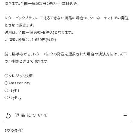
頂きます。全国一律605円（税込・手数料込み）
レターパックプラスにて対応できない商品の場合は、クロネコヤマトでの発送
とさせて頂きます。
送料は、全国一律990円(税込)となります。
北海道、沖縄は、1,650円(税込)
誠に勝手ながら、レターパックの発送を選択された場合の決済方法は、以下
の４種類とさせて頂きます。
○クレジット決済
○AmazonPay
○PayPal
○PayPay
返品について
replay
【交換条件】