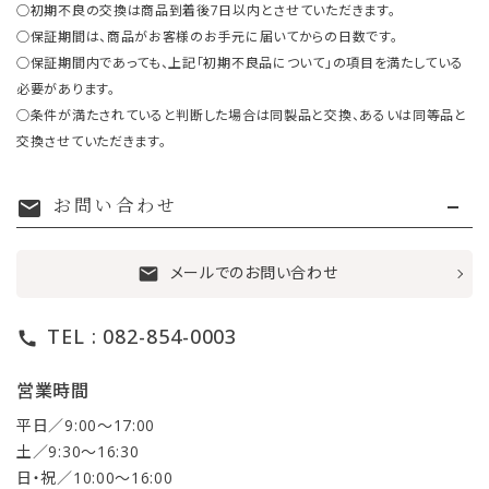
○初期不良の交換は商品到着後7日以内とさせていただきます。
○保証期間は、商品がお客様のお手元に届いてからの日数です。
○保証期間内であっても、上記「初期不良品について」の項目を満たしている
必要があります。
○条件が満たされていると判断した場合は同製品と交換、あるいは同等品と
交換させていただきます。
お問い合わせ
mail
メールでのお問い合わせ
mail
TEL : 082-854-0003
call
営業時間
平日／9:00〜17:00
土／9:30〜16:30
日・祝／10:00〜16:00