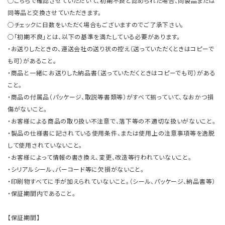
○こちらで確認させていただいて、初期不良と認められた場合、同製品または
同等品と交換させていただきます。
○チェックに日数をいただく場合もございますのでご了承下さい。
○「初期不良」とは、以下の基準を満たしている必要があります。
・お送りしたときの、運送会社の送り状の控え（送っていただくときはコピーで
も可）があること。
・商品と一緒にお送りした納品書（送っていただくときはコピーでも可）がある
こと。
・商品の付属品（パッケージ、取説等書類等）がすべて揃っていて、なおかつ損
傷がないこと。
・お客様による商品の取り扱い不注意で、落下等の不適切な扱いがないこと。
・製品の仕様書に記されている使用条件、または使用上の注意事項等を逸脱
して使用されていないこと。
・お客様によって情報の書き換え、変更、改造等行われていないこと。
・シリアルシール、バーコード等に欠損がないこと。
・印刷物すべてに手が加えられていないこと。（シール、パッケージ、納品書等）
・保証期間内であること。
【保証期間】