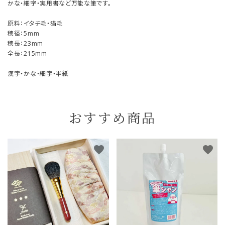
かな・細字・実用書など万能な筆です。
原料：イタチ毛・猫毛
穂径：5mm
穂長：23mm
全長：215mm
漢字・かな・細字・半紙
おすすめ商品
favorite
favorite