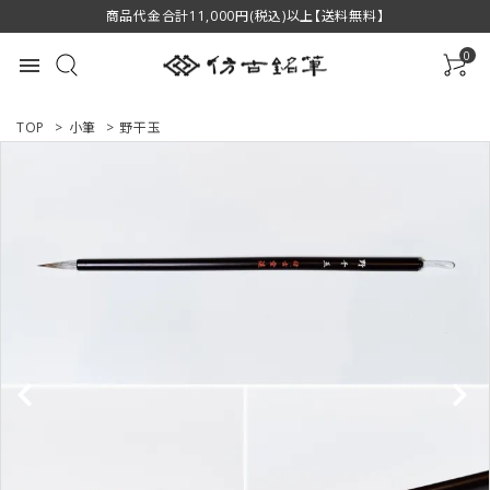
商品代金合計11,000円(税込)以上【送料無料】
0
menu
TOP
>
小筆
>
野干玉
ACCOUNT MENU
ようこそ ゲスト 様
ログイン
新規会員登録
商品一覧
用途で選ぶ
私たちについて