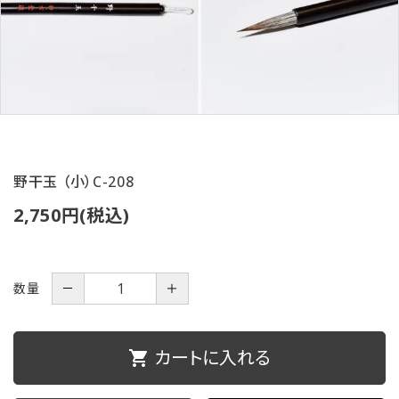
ご利用ガイド
プライバシーポリシー
特定商取引法について
お問い合わせ
野干玉 （小）C-208
2,750円(税込)
数量
－
＋
カートに入れる
shopping_cart