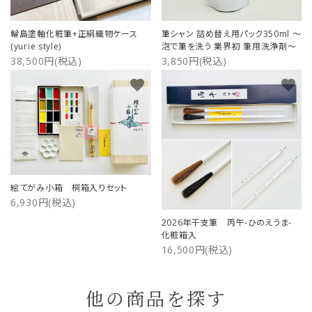
輪島塗軸化粧筆+正絹織物ケース
筆シャン 詰め替え用パック350ml ～
(yurie style)
泡で筆を洗う 業界初 筆用洗浄剤～
38,500円(税込)
3,850円(税込)
favorite
favorite
絵てがみ小箱 桐箱入りセット
6,930円(税込)
2026年干支筆 丙午-ひのえうま-
化粧箱入
16,500円(税込)
他の商品を探す