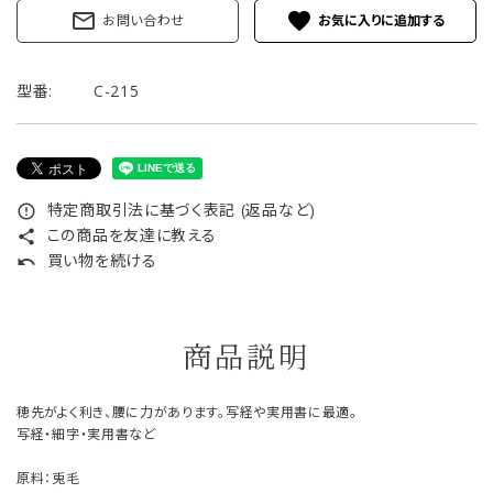
mail_outline
favorite
お問い合わせ
型番:
C-215
特定商取引法に基づく表記 (返品など)
error_outline
この商品を友達に教える
share
買い物を続ける
undo
商品説明
穂先がよく利き、腰に力があります。写経や実用書に最適。
写経・細字・実用書など
原料：兎毛