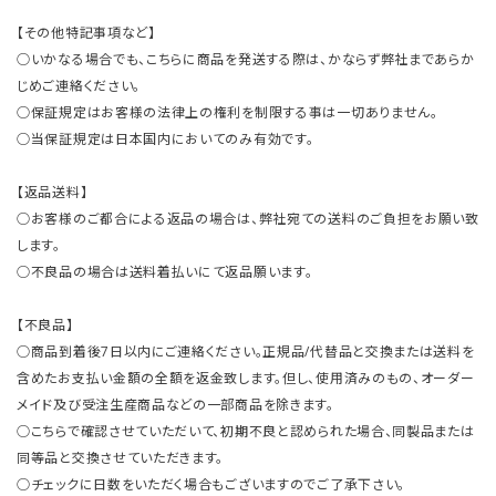
【その他特記事項など】
○いかなる場合でも、こちらに商品を発送する際は、かならず弊社まであらか
じめご連絡ください。
○保証規定はお客様の法律上の権利を制限する事は一切ありません。
○当保証規定は日本国内においてのみ有効です。
【返品送料】
○お客様のご都合による返品の場合は、弊社宛ての送料のご負担をお願い致
します。
○不良品の場合は送料着払いにて返品願います。
【不良品】
○商品到着後7日以内にご連絡ください。正規品/代替品と交換または送料を
含めたお支払い金額の全額を返金致します。但し、使用済みのもの、オーダー
メイド及び受注生産商品などの一部商品を除きます。
○こちらで確認させていただいて、初期不良と認められた場合、同製品または
同等品と交換させていただきます。
○チェックに日数をいただく場合もございますのでご了承下さい。