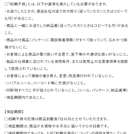
○「初期不良」とは、以下の基準を満たしている必要があります。
・お送りしたときの、運送会社の送り状の控え（送っていただくときはコピーで
も可）があること。
・商品と一緒にお送りした納品書（送っていただくときはコピーでも可）がある
こと。
・商品の付属品（パッケージ、取説等書類等）がすべて揃っていて、なおかつ損
傷がないこと。
・お客様による商品の取り扱い不注意で、落下等の不適切な扱いがないこと。
・製品の仕様書に記されている使用条件、または使用上の注意事項等を逸脱
して使用されていないこと。
・お客様によって情報の書き換え、変更、改造等行われていないこと。
・シリアルシール、バーコード等に欠損がないこと。
・印刷物すべてに手が加えられていないこと。（シール、パッケージ、納品書等）
・保証期間内であること。
【保証期間】
○初期不良の交換は商品到着後7日以内とさせていただきます。
○保証期間は、商品がお客様のお手元に届いてからの日数です。
○保証期間内であっても、上記「初期不良品について」の項目を満たしている