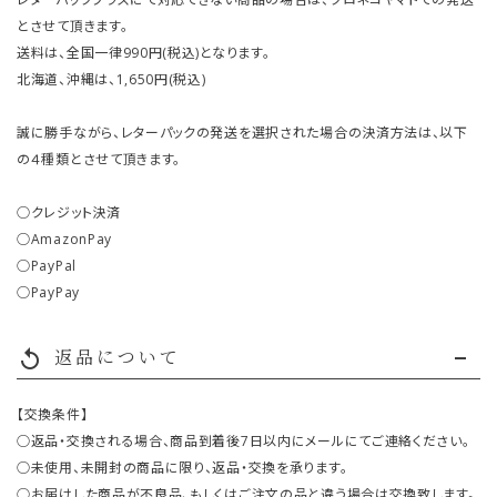
とさせて頂きます。
送料は、全国一律990円(税込)となります。
北海道、沖縄は、1,650円(税込)
誠に勝手ながら、レターパックの発送を選択された場合の決済方法は、以下
の４種類とさせて頂きます。
○クレジット決済
○AmazonPay
○PayPal
○PayPay
返品について
replay
【交換条件】
○返品・交換される場合、商品到着後7日以内にメールにてご連絡ください。
○未使用、未開封の商品に限り、返品・交換を承ります。
○お届けした商品が不良品、もしくはご注文の品と違う場合は交換致します。