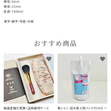
穂径：6mm
穂長：22mm
全長：180mm
漢字・細字・写経・半紙
おすすめ商品
favorite
favorite
輪島塗軸化粧筆+正絹織物ケース
筆シャン 詰め替え用パック350ml ～