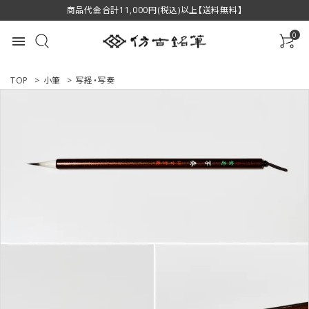
商品代金合計11,000円(税込)以上【送料無料】
0
menu
TOP
>
小筆
>
写経・写奏
ACCOUNT MENU
ようこそ ゲスト 様
ログイン
新規会員登録
商品一覧
用途で選ぶ
私たちについて