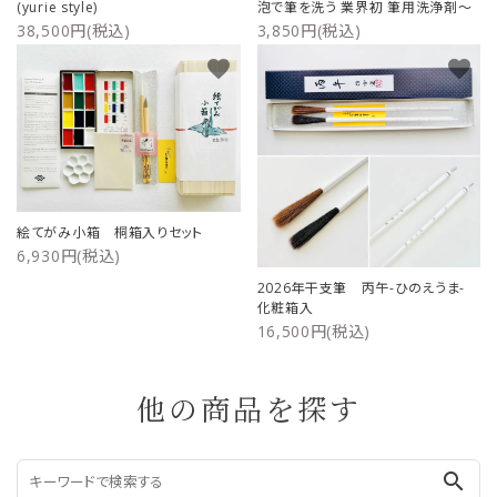
(yurie style)
泡で筆を洗う 業界初 筆用洗浄剤～
38,500円(税込)
3,850円(税込)
favorite
favorite
絵てがみ小箱 桐箱入りセット
6,930円(税込)
2026年干支筆 丙午-ひのえうま-
化粧箱入
16,500円(税込)
他の商品を探す
search