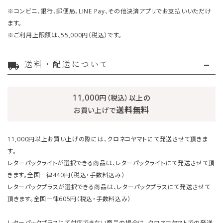
※コンビニ、銀行、郵便局、LINE Pay、その他決済アプリでお支払いいただけ
ます。
※ご利用上限額は、55,000円（税込）です。
送料・配送について
local_shipping
11,000
円（税込）以上の
送料無料
お買い上げで
11,000円以上お買い上げの際には、クロネコヤマトにて発送させて頂きま
す。
レターパックライトが選択できる商品は、レターパックライトにて発送させて頂
きます。全国一律440円（税込・手数料込み）
レターパックプラスが選択できる商品は、レターパックプラスにて発送させて
頂きます。全国一律605円（税込・手数料込み）
レターパックプラスにて対応できない商品の場合は、クロネコヤマトでの発送