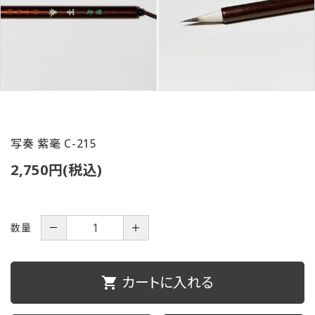
ご利用ガイド
プライバシーポリシー
特定商取引法について
お問い合わせ
写奏 紫毫 C-215
2,750円(税込)
数量
－
＋
カートに入れる
shopping_cart