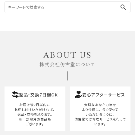
search
ABOUT US
株式会社仿古堂について
返品・交換7日間OK
安心アフターサービス
お届け後7日以内に
大切なあなたの筆を
お申し付けいただければ、
より快適に、
長く使って
返品・交換を承ります。
いただけるように、
※一部除外の商品も
仿古堂では修理サービスを行って
ございます。
います。