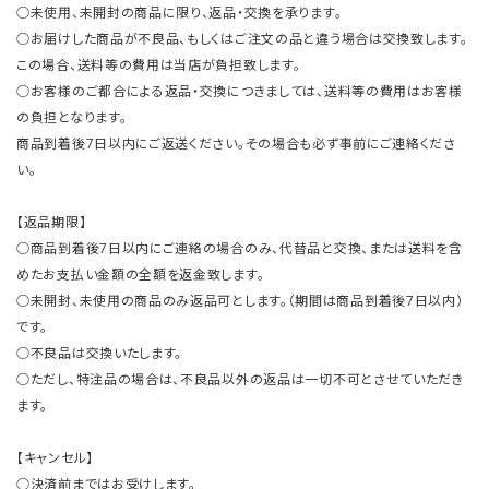
○未使用、未開封の商品に限り、返品・交換を承ります。
○お届けした商品が不良品、もしくはご注文の品と違う場合は交換致します。
この場合、送料等の費用は当店が負担致します。
○お客様のご都合による返品・交換につきましては、送料等の費用はお客様
の負担となります。
商品到着後7日以内にご返送ください。その場合も必ず事前にご連絡くださ
い。
【返品期限】
○商品到着後7日以内にご連絡の場合のみ、代替品と交換、または送料を含
めたお支払い金額の全額を返金致します。
○未開封、未使用の商品のみ返品可とします。（期間は商品到着後7日以内）
です。
○不良品は交換いたします。
○ただし、特注品の場合は、不良品以外の返品は一切不可とさせていただき
ます。
【キャンセル】
○決済前まではお受けします。