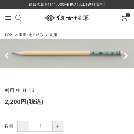
商品代金合計11,000円(税込)以上【送料無料】
0
menu
TOP
>
画筆・絵てがみ
>
削用
ACCOUNT MENU
ようこそ ゲスト 様
ログイン
新規会員登録
削用 中 H-16
商品一覧
2,200円(税込)
用途で選ぶ
数量
－
＋
私たちについて