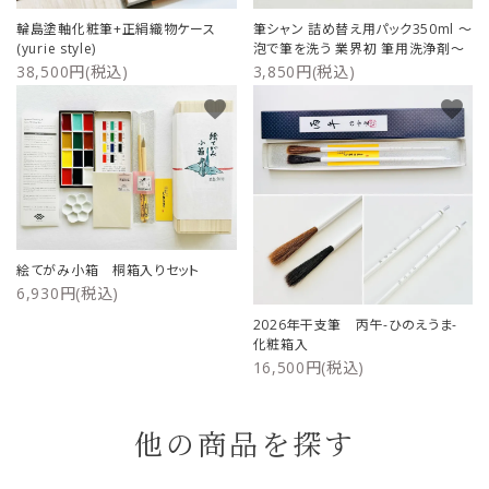
輪島塗軸化粧筆+正絹織物ケース
筆シャン 詰め替え用パック350ml ～
(yurie style)
泡で筆を洗う 業界初 筆用洗浄剤～
38,500円(税込)
3,850円(税込)
favorite
favorite
絵てがみ小箱 桐箱入りセット
6,930円(税込)
2026年干支筆 丙午-ひのえうま-
化粧箱入
16,500円(税込)
他の商品を探す