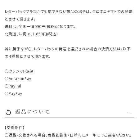
レターパックプラスにて対応できない商品の場合は、クロネコヤマトでの発送
とさせて頂きます。
送料は、全国一律990円(税込)となります。
北海道、沖縄は、1,650円(税込)
誠に勝手ながら、レターパックの発送を選択された場合の決済方法は、以下
の４種類とさせて頂きます。
○クレジット決済
○AmazonPay
○PayPal
○PayPay
返品について
replay
【交換条件】
○返品・交換される場合、商品到着後7日以内にメールにてご連絡ください。