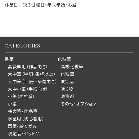
休業日／第３日曜日・年末年始・お盆
CATEGORIES
書筆
化粧筆
高級羊毛（作品向き）
高級化粧筆
大中筆（半切・条幅以上）
化粧筆
大中筆（半紙～条幅向き）
限定品
大中小筆（半紙向き）
贈り物
小筆（面相系）
洗浄剤
小筆
その他・オプション
特大筆・珍品筆
学童用（初心者用）
画筆・絵てがみ
限定品・セット品