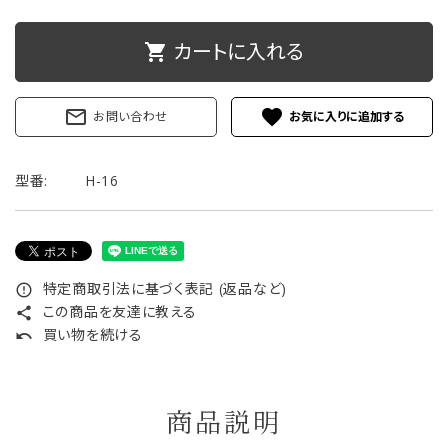
ご利用ガイド
カートに入れる
shopping_cart
プライバシーポリシー
mail_outline
favorite
お問い合わせ
特定商取引法について
型番:
H-16
お問い合わせ
特定商取引法に基づく表記 (返品など)
error_outline
この商品を友達に教える
share
買い物を続ける
undo
商品説明