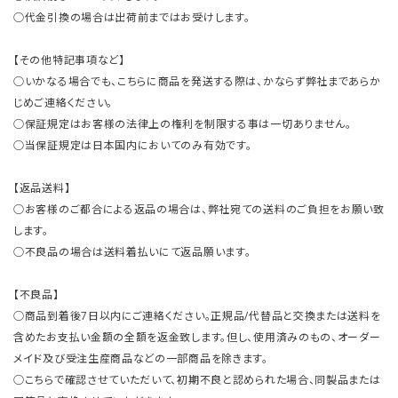
○代金引換の場合は出荷前まではお受けします。
【その他特記事項など】
○いかなる場合でも、こちらに商品を発送する際は、かならず弊社まであらか
じめご連絡ください。
○保証規定はお客様の法律上の権利を制限する事は一切ありません。
○当保証規定は日本国内においてのみ有効です。
【返品送料】
○お客様のご都合による返品の場合は、弊社宛ての送料のご負担をお願い致
します。
○不良品の場合は送料着払いにて返品願います。
【不良品】
○商品到着後7日以内にご連絡ください。正規品/代替品と交換または送料を
含めたお支払い金額の全額を返金致します。但し、使用済みのもの、オーダー
メイド及び受注生産商品などの一部商品を除きます。
○こちらで確認させていただいて、初期不良と認められた場合、同製品または