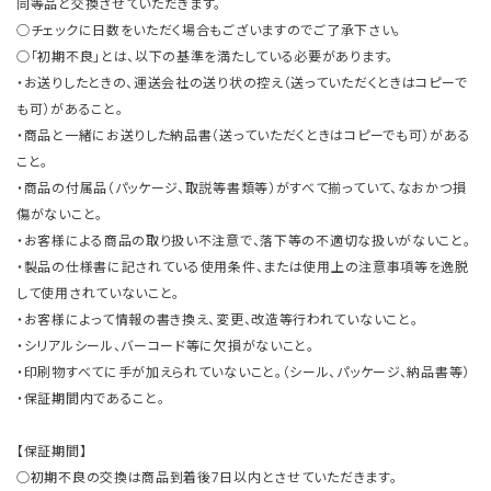
同等品と交換させていただきます。
○チェックに日数をいただく場合もございますのでご了承下さい。
○「初期不良」とは、以下の基準を満たしている必要があります。
・お送りしたときの、運送会社の送り状の控え（送っていただくときはコピーで
も可）があること。
・商品と一緒にお送りした納品書（送っていただくときはコピーでも可）がある
こと。
・商品の付属品（パッケージ、取説等書類等）がすべて揃っていて、なおかつ損
傷がないこと。
・お客様による商品の取り扱い不注意で、落下等の不適切な扱いがないこと。
・製品の仕様書に記されている使用条件、または使用上の注意事項等を逸脱
して使用されていないこと。
・お客様によって情報の書き換え、変更、改造等行われていないこと。
・シリアルシール、バーコード等に欠損がないこと。
・印刷物すべてに手が加えられていないこと。（シール、パッケージ、納品書等）
・保証期間内であること。
【保証期間】
○初期不良の交換は商品到着後7日以内とさせていただきます。