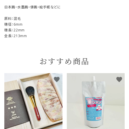
日本画・水墨画・俳画・絵手紙などに
原料：混毛
穂径：6mm
穂長：22mm
全長：213mm
おすすめ商品
favorite
favorite