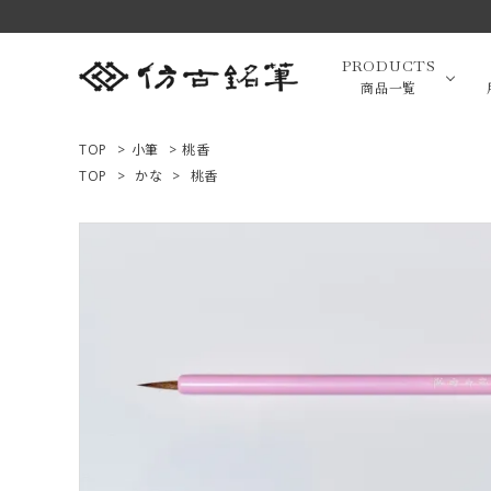
PRODUCTS
商品一覧
TOP
>
小筆
>
桃香
TOP
>
かな
>
桃香
高級羊毛
ACCOUNT MENU
ようこそ ゲスト 様
小筆（面相
ログイン
新規会員登録
画筆・絵
商品一覧
用途で選ぶ
高級化粧
私たちについて