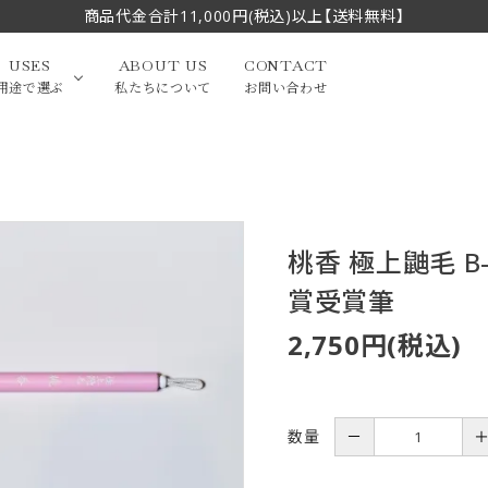
商品代金合計11,000円(税込)以上【送料無料】
USES
ABOUT US
CONTACT
用途で選ぶ
私たちについて
お問い合わせ
大中筆（半切・条幅以
かな
漢字
（作品向き）
上）
桃香 極上鼬毛 B
写経・御朱印
画筆・絵てがみ
系）
小筆
賞受賞筆
贈り物（限定セット）
洗浄剤・その他
てがみ
限定品・セット品
2,750円(税込)
数量
－
フェイスブラシ
チークブラシ
筆
化粧筆