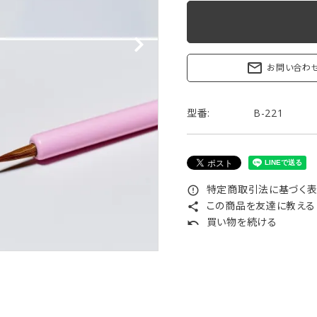
リップブラシ
贈り物（限定セット）
オプション・その他
洗顔ブラシ
mail_outline
お問い合わ
型番:
B-221
特定商取引法に基づく表記
error_outline
この商品を友達に教える
share
買い物を続ける
undo