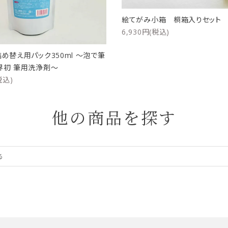
絵てがみ小箱 桐箱入りセッ
6,930円(税込)
詰め替え用パック350ml ～泡で筆
界初 筆用洗浄剤～
税込)
他の商品を探す