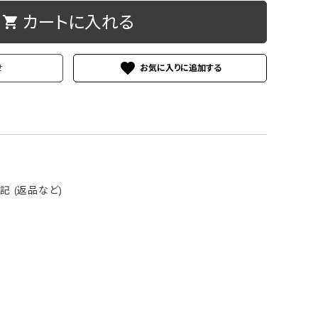
カートに入れる
shopping_cart
ケース
洗浄剤・その他
favorite
せ
 (返品など)