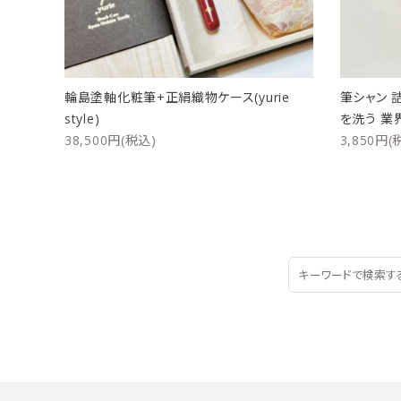
輪島塗軸化粧筆+正絹織物ケース(yurie
筆シャン 
style)
を洗う 業
38,500円(税込)
3,850円(