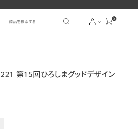
0
大中筆（半紙～条幅向
詩文書
実用書
大中小筆（半紙向き）
き）
-221 第15回ひろしまグッドデザイン
前衛
大字
特大筆・珍品筆
学童用（初心者用）
洗浄剤
オプション・その他
＋
アイシャドーブラシ
アイブローブラシ
限定品
贈り物