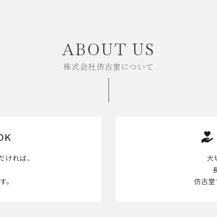
ABOUT US
株式会社仿古堂について
OK
だければ、
大
す。
仿古堂