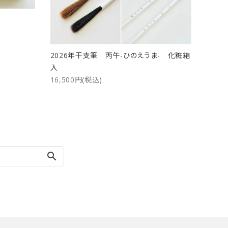
ト
2026年干支筆 丙午-ひのえうま- 化粧箱
入
16,500円(税込)
search