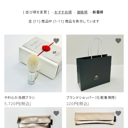
ご利用ガイド
[ 並び順を変更 ]
-
おすすめ順
-
価格順
-
新着順
全 [11] 商品中 [1-11] 商品を表示しています
プライバシーポリシー
特定商取引法について
favorite
favorite
お問い合わせ
やわらか洗顔ブラシ
ブランドショッパー（化粧筆専用）
5,720円(税込)
220円(税込)
favorite
favorite