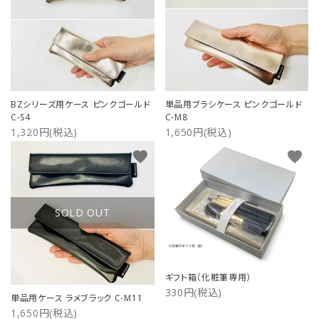
BZシリーズ用ケース ピンクゴールド
単品用ブラシケース ピンクゴールド
C-S4
C-M8
1,320円(税込)
1,650円(税込)
favorite
favorite
SOLD OUT
ギフト箱（化粧筆専用）
330円(税込)
単品用ケース ラメブラック C-M11
1,650円(税込)