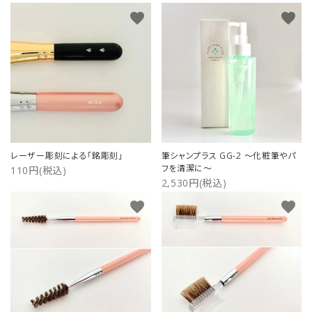
favorite
favorite
レーザー彫刻による「銘彫刻」
筆シャンプラス GG-2 ～化粧筆やパ
フを清潔に～
110円(税込)
2,530円(税込)
favorite
favorite