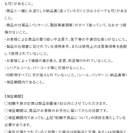
も可）があること。
・商品と一緒にお送りした納品書（送っていただくときはコピーでも可）がある
こと。
・商品の付属品（パッケージ、取説等書類等）がすべて揃っていて、なおかつ損
傷がないこと。
・お客様による商品の取り扱い不注意で、落下等の不適切な扱いがないこと。
・製品の仕様書に記されている使用条件、または使用上の注意事項等を逸脱
して使用されていないこと。
・お客様によって情報の書き換え、変更、改造等行われていないこと。
・シリアルシール、バーコード等に欠損がないこと。
・印刷物すべてに手が加えられていないこと。（シール、パッケージ、納品書等）
・保証期間内であること。
【保証期間】
○初期不良の交換は商品到着後7日以内とさせていただきます。
○保証期間は、商品がお客様のお手元に届いてからの日数です。
○保証期間内であっても、上記「初期不良品について」の項目を満たしている
必要があります。
○条件が満たされていると判断した場合は同製品と交換、あるいは同等品と