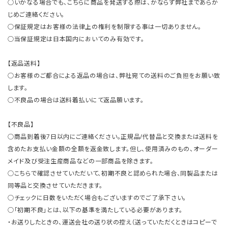
○いかなる場合でも、こちらに商品を発送する際は、かならず弊社まであらか
じめご連絡ください。
○保証規定はお客様の法律上の権利を制限する事は一切ありません。
○当保証規定は日本国内においてのみ有効です。
【返品送料】
○お客様のご都合による返品の場合は、弊社宛ての送料のご負担をお願い致
します。
○不良品の場合は送料着払いにて返品願います。
【不良品】
○商品到着後7日以内にご連絡ください。正規品/代替品と交換または送料を
含めたお支払い金額の全額を返金致します。但し、使用済みのもの、オーダー
メイド及び受注生産商品などの一部商品を除きます。
○こちらで確認させていただいて、初期不良と認められた場合、同製品または
同等品と交換させていただきます。
○チェックに日数をいただく場合もございますのでご了承下さい。
○「初期不良」とは、以下の基準を満たしている必要があります。
・お送りしたときの、運送会社の送り状の控え（送っていただくときはコピーで