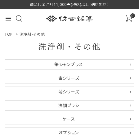
商品代金合計11,000円(税込)以上【送料無料】
0
menu
TOP
>
洗浄剤・その他
洗浄剤・その他
ACCOUNT MENU
筆シャンプラス
ようこそ ゲスト 様
宙シリーズ
ログイン
新規会員登録
萌シリーズ
商品一覧
洗顔ブラシ
用途で選ぶ
ケース
私たちについて
オプション