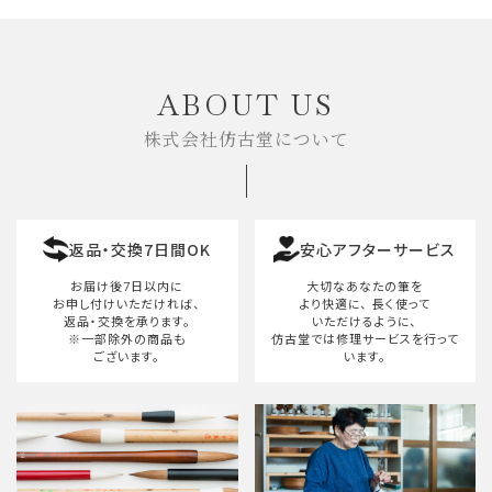
キーワード
ABOUT US
株式会社仿古堂について
カテゴリー
返品・交換7日間OK
安心アフターサービス
検索する
お届け後7日以内に
大切なあなたの筆を
お申し付けいただければ、
より快適に、
長く使って
返品・交換を承ります。
いただけるように、
※一部除外の商品も
仿古堂では修理サービスを行って
ございます。
います。