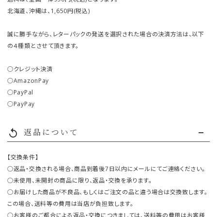
北海道、沖縄は、1,650円(税込)
誠に勝手ながら、レターパックの発送を選択された場合の決済方法は、以下
の４種類とさせて頂きます。
○クレジット決済
○AmazonPay
○PayPal
○PayPay
返品について
replay
【交換条件】
○返品・交換される場合、商品到着後7日以内にメールにてご連絡ください。
○未使用、未開封の商品に限り、返品・交換を承ります。
○お届けした商品が不良品、もしくはご注文の品と違う場合は交換致します。
この場合、送料等の費用は当店が負担致します。
○お客様のご都合による返品・交換につきましては、送料等の費用はお客様