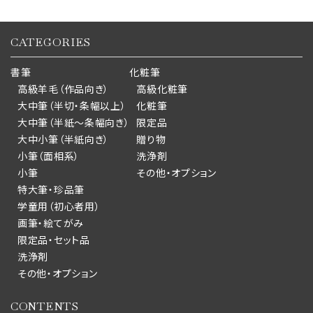
CATEGORIES
書筆
化粧筆
高級羊毛（作品向き）
高級化粧筆
大中筆（半切・条幅以上）
化粧筆
大中筆（半紙～条幅向き）
限定品
大中小筆（半紙向き）
贈り物
小筆（面相系）
洗浄剤
小筆
その他・オプション
特大筆・珍品筆
学童用（初心者用）
画筆・絵てがみ
限定品・セット品
洗浄剤
その他・オプション
CONTENTS