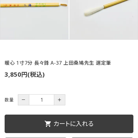
ご利用ガイド
プライバシーポリシー
特定商取引法について
お問い合わせ
暖心 1寸7分 長々鋒 A-37 上田桑鳩先生 選定筆
3,850円(税込)
数量
－
＋
カートに入れる
shopping_cart