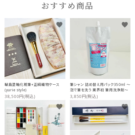
おすすめ商品
favorite
favorite
輪島塗軸化粧筆+正絹織物ケース
筆シャン 詰め替え用パック350ml ～
(yurie style)
泡で筆を洗う 業界初 筆用洗浄剤～
38,500円(税込)
3,850円(税込)
favorite
favorite