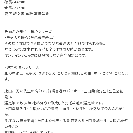
穂長：44mm
全長：275mm
漢字 詩文書 半紙 高級羊毛
先揃えの元祖 暖心シリーズ
・干支入り暖心（羊毛最高級品）
その年に採取できる僅かで希少な最高の毛だけで作られる筆。
年によって、数本作れる時と全く作れない時があります。
オンラインショップには登場しない完全限定品です。
・通常の暖心シリーズ
筆の歴史上「先揃え：さきぞろえ」という言葉は、この筆「暖心」が発祥となりま
す。
比田井天来先生の高弟で、前衛書道のパイオニア上田桑鳩先生（奎星会創
設）の
選定筆であり、当社が初めて作成した先揃羊毛の選定筆です。
上田桑鳩先生が、暖かい心で書道に向う…という想いを込めて命名されまし
た。
多様な古典を学習した日本を代表する書家である上田桑鳩先生は、暖心を使
い多くの
素晴らしい作品を残しています。