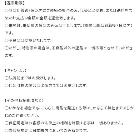
【返品期限】
○商品到着後7日以内にご連絡の場合のみ、代替品と交換、または送料を含
めたお支払い金額の全額を返金致します。
○未開封、未使用の商品のみ返品可とします。（期間は商品到着後7日以内）
です。
○不良品は交換いたします。
○ただし、特注品の場合は、不良品以外の返品は一切不可とさせていただき
ます。
【キャンセル】
○決済前まではお受けします。
○代金引換の場合は出荷前まではお受けします。
【その他特記事項など】
○いかなる場合でも、こちらに商品を発送する際は、かならず弊社まであらか
じめご連絡ください。
○保証規定はお客様の法律上の権利を制限する事は一切ありません。
○当保証規定は日本国内においてのみ有効です。