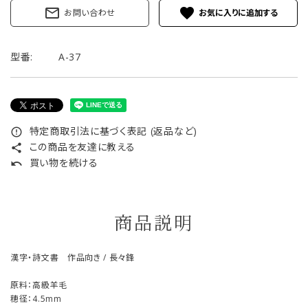
mail_outline
favorite
お問い合わせ
型番:
A-37
特定商取引法に基づく表記 (返品など)
error_outline
この商品を友達に教える
share
買い物を続ける
undo
商品説明
漢字・詩文書 作品向き / 長々鋒
原料：高級羊毛
穂径：4.5mm