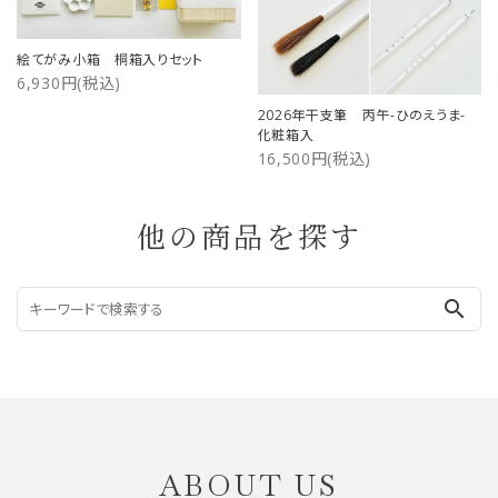
絵てがみ小箱 桐箱入りセット
6,930円(税込)
2026年干支筆 丙午-ひのえうま-
化粧箱入
16,500円(税込)
他の商品を探す
search
ABOUT US