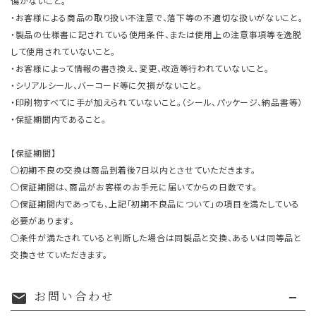
傷がないこと。
・お客様による商品の取り扱い不注意で、落下等の不適切な扱いがないこと。
・製品の仕様書に記されている使用条件、または使用上の注意事項等を逸脱
して使用されていないこと。
・お客様によって情報の書き換え、変更、改造等行われていないこと。
・シリアルシール、バーコード等に欠損がないこと。
・印刷物すべてに手が加えられていないこと。（シール、パッケージ、納品書等）
・保証期間内であること。
【保証期間】
○初期不良の交換は商品到着後7日以内とさせていただきます。
○保証期間は、商品がお客様のお手元に届いてからの日数です。
○保証期間内であっても、上記「初期不良品について」の項目を満たしている
必要があります。
○条件が満たされていると判断した場合は同製品と交換、あるいは同等品と
交換させていただきます。
お問い合わせ
mail