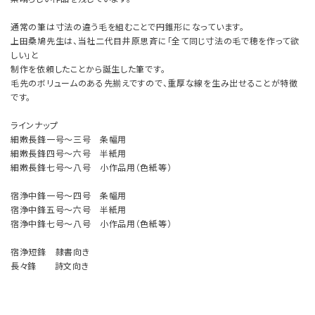
通常の筆は寸法の違う毛を組むことで円錐形になっています。
上田桑鳩先生は、当社二代目井原思斉に「全て同じ寸法の毛で穂を作って欲
しい」と
制作を依頼したことから誕生した筆です。
毛先のボリュームのある先揃えですので、重厚な線を生み出せることが特徴
です。
ラインナップ
細嫩長鋒一号～三号 条幅用
細嫩長鋒四号～六号 半紙用
細嫩長鋒七号～八号 小作品用（色紙等）
宿浄中鋒一号～四号 条幅用
宿浄中鋒五号～六号 半紙用
宿浄中鋒七号～八号 小作品用（色紙等）
宿浄短鋒 隷書向き
長々鋒 詩文向き