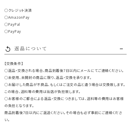
○クレジット決済
○AmazonPay
○PayPal
○PayPay
返品について
replay
【交換条件】
○返品・交換される場合、商品到着後7日以内にメールにてご連絡ください。
○未使用、未開封の商品に限り、返品・交換を承ります。
○お届けした商品が不良品、もしくはご注文の品と違う場合は交換致します。
この場合、送料等の費用は当店が負担致します。
○お客様のご都合による返品・交換につきましては、送料等の費用はお客様
の負担となります。
商品到着後7日以内にご返送ください。その場合も必ず事前にご連絡くださ
い。