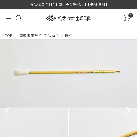
商品代金合計11,000円(税込)以上【送料無料】
0
menu
TOP
>
高級書筆羊毛 作品向き
>
暖心
ACCOUNT MENU
ようこそ ゲスト 様
ログイン
新規会員登録
商品一覧
用途で選ぶ
私たちについて