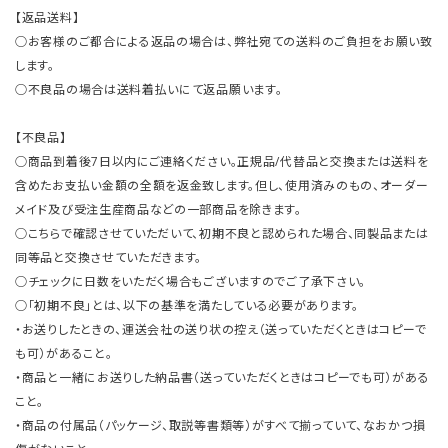
【返品送料】
○お客様のご都合による返品の場合は、弊社宛ての送料のご負担をお願い致
します。
○不良品の場合は送料着払いにて返品願います。
【不良品】
○商品到着後7日以内にご連絡ください。正規品/代替品と交換または送料を
含めたお支払い金額の全額を返金致します。但し、使用済みのもの、オーダー
メイド及び受注生産商品などの一部商品を除きます。
○こちらで確認させていただいて、初期不良と認められた場合、同製品または
同等品と交換させていただきます。
○チェックに日数をいただく場合もございますのでご了承下さい。
○「初期不良」とは、以下の基準を満たしている必要があります。
・お送りしたときの、運送会社の送り状の控え（送っていただくときはコピーで
も可）があること。
・商品と一緒にお送りした納品書（送っていただくときはコピーでも可）がある
こと。
・商品の付属品（パッケージ、取説等書類等）がすべて揃っていて、なおかつ損