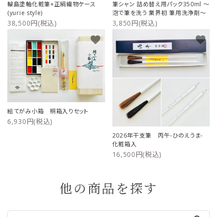
輪島塗軸化粧筆+正絹織物ケース
筆シャン 詰め替え用パック350ml ～
(yurie style)
泡で筆を洗う 業界初 筆用洗浄剤～
38,500円(税込)
3,850円(税込)
favorite
favorite
絵てがみ小箱 桐箱入りセット
6,930円(税込)
2026年干支筆 丙午-ひのえうま-
化粧箱入
16,500円(税込)
他の商品を探す