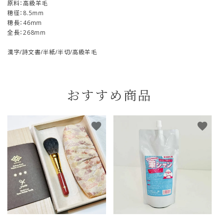
原料：高級羊毛
穂径：8.5mm
穂長：46mm
全長：268mm
漢字/詩文書/半紙/半切/高級羊毛
おすすめ商品
favorite
favorite