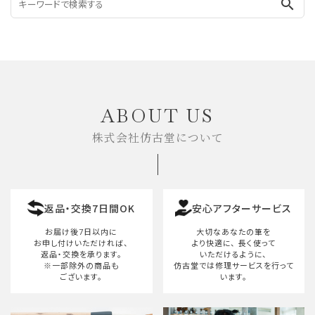
search
ABOUT US
株式会社仿古堂について
返品・交換7日間OK
安心アフターサービス
お届け後7日以内に
大切なあなたの筆を
お申し付けいただければ、
より快適に、
長く使って
返品・交換を承ります。
いただけるように、
※一部除外の商品も
仿古堂では修理サービスを行って
ございます。
います。