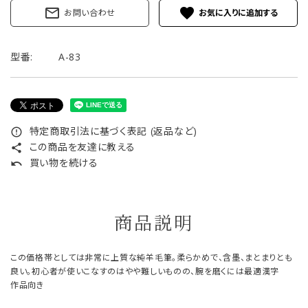
mail_outline
favorite
お問い合わせ
型番:
A-83
特定商取引法に基づく表記 (返品など)
error_outline
この商品を友達に教える
share
買い物を続ける
undo
商品説明
この価格帯としては非常に上質な純羊毛筆。柔らかめで、含墨、まとまりとも
良い。初心者が使いこなすのはやや難しいものの、腕を磨くには最適漢字
作品向き