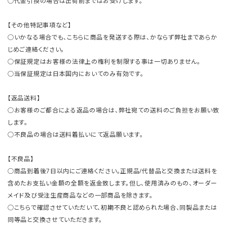
○代金引換の場合は出荷前まではお受けします。
【その他特記事項など】
○いかなる場合でも、こちらに商品を発送する際は、かならず弊社まであらか
じめご連絡ください。
○保証規定はお客様の法律上の権利を制限する事は一切ありません。
○当保証規定は日本国内においてのみ有効です。
【返品送料】
○お客様のご都合による返品の場合は、弊社宛ての送料のご負担をお願い致
します。
○不良品の場合は送料着払いにて返品願います。
【不良品】
○商品到着後7日以内にご連絡ください。正規品/代替品と交換または送料を
含めたお支払い金額の全額を返金致します。但し、使用済みのもの、オーダー
メイド及び受注生産商品などの一部商品を除きます。
○こちらで確認させていただいて、初期不良と認められた場合、同製品または
同等品と交換させていただきます。