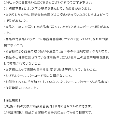
○チェックに日数をいただく場合もございますのでご了承下さい。
○「初期不良」とは、以下の基準を満たしている必要があります。
・お送りしたときの、運送会社の送り状の控え（送っていただくときはコピーで
も可）があること。
・商品と一緒にお送りした納品書（送っていただくときはコピーでも可）がある
こと。
・商品の付属品（パッケージ、取説等書類等）がすべて揃っていて、なおかつ損
傷がないこと。
・お客様による商品の取り扱い不注意で、落下等の不適切な扱いがないこと。
・製品の仕様書に記されている使用条件、または使用上の注意事項等を逸脱
して使用されていないこと。
・お客様によって情報の書き換え、変更、改造等行われていないこと。
・シリアルシール、バーコード等に欠損がないこと。
・印刷物すべてに手が加えられていないこと。（シール、パッケージ、納品書等）
・保証期間内であること。
【保証期間】
○初期不良の交換は商品到着後7日以内とさせていただきます。
○保証期間は、商品がお客様のお手元に届いてからの日数です。