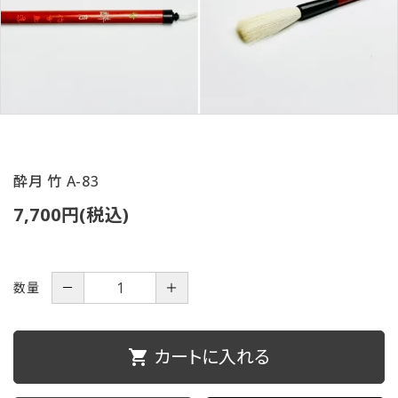
ご利用ガイド
プライバシーポリシー
特定商取引法について
お問い合わせ
酔月 竹 A-83
7,700円(税込)
数量
－
＋
カートに入れる
shopping_cart