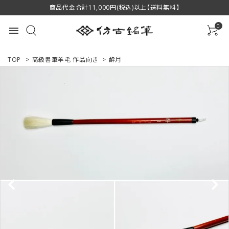
商品代金合計11,000円(税込)以上【送料無料】
0
menu
TOP
>
高級書筆羊毛 作品向き
>
酔月
ACCOUNT MENU
ようこそ ゲスト 様
ログイン
新規会員登録
商品一覧
用途で選ぶ
私たちについて