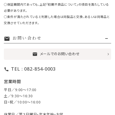
○保証期間内であっても、上記「初期不良品について」の項目を満たしている
必要があります。
○条件が満たされていると判断した場合は同製品と交換、あるいは同等品と
交換させていただきます。
お問い合わせ
mail
メールでのお問い合わせ
mail
TEL : 082-854-0003
call
営業時間
平日／9:00〜17:00
土／9:30〜16:30
日・祝／10:00〜16:00
休業日／第３日曜日・年末年始・お盆