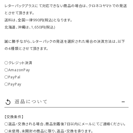
レターパックプラスにて対応できない商品の場合は、クロネコヤマトでの発送
とさせて頂きます。
送料は、全国一律990円(税込)となります。
北海道、沖縄は、1,650円(税込)
誠に勝手ながら、レターパックの発送を選択された場合の決済方法は、以下
の４種類とさせて頂きます。
○クレジット決済
○AmazonPay
○PayPal
○PayPay
返品について
replay
【交換条件】
○返品・交換される場合、商品到着後7日以内にメールにてご連絡ください。
○未使用、未開封の商品に限り、返品・交換を承ります。