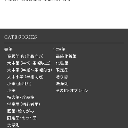
CATEGORIES
書筆
化粧筆
高級羊毛（作品向き）
高級化粧筆
大中筆（半切・条幅以上）
化粧筆
大中筆（半紙～条幅向き）
限定品
大中小筆（半紙向き）
贈り物
小筆（面相系）
洗浄剤
小筆
その他・オプション
特大筆・珍品筆
学童用（初心者用）
画筆・絵てがみ
限定品・セット品
洗浄剤