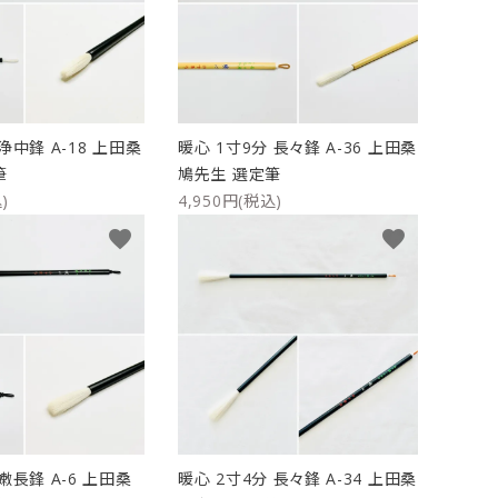
ケース
洗浄剤・その他
浄中鋒 A-18 上田桑
暖心 1寸9分 長々鋒 A-36 上田桑
筆
鳩先生 選定筆
)
4,950円(税込)
favorite
favorite
嫩長鋒 A-6 上田桑
暖心 2寸4分 長々鋒 A-34 上田桑