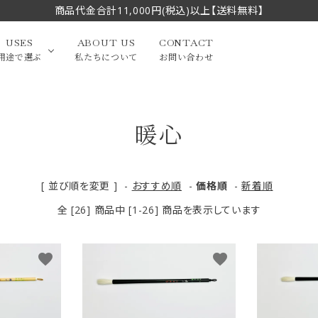
商品代金合計11,000円(税込)以上【送料無料】
USES
ABOUT US
CONTACT
用途で選ぶ
私たちについて
お問い合わせ
暖心
大中筆（半切・条幅以
かな
漢字
（作品向き）
上）
写経・御朱印
画筆・絵てがみ
系）
小筆
[ 並び順を変更 ]
-
おすすめ順
-
価格順
-
新着順
全 [26] 商品中 [1-26] 商品を表示しています
贈り物（限定セット）
洗浄剤・その他
てがみ
限定品・セット品
favorite
favorite
フェイスブラシ
チークブラシ
筆
化粧筆