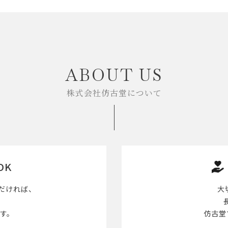
ABOUT US
株式会社仿古堂について
OK
だければ、
大
す。
仿古堂