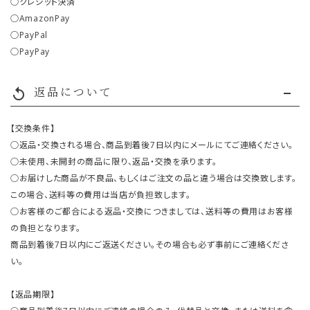
○クレジット決済
○AmazonPay
○PayPal
○PayPay
返品について
replay
【交換条件】
○返品・交換される場合、商品到着後7日以内にメールにてご連絡ください。
○未使用、未開封の商品に限り、返品・交換を承ります。
○お届けした商品が不良品、もしくはご注文の品と違う場合は交換致します。
この場合、送料等の費用は当店が負担致します。
○お客様のご都合による返品・交換につきましては、送料等の費用はお客様
の負担となります。
商品到着後7日以内にご返送ください。その場合も必ず事前にご連絡くださ
い。
【返品期限】