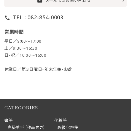
メールでのお問い合わせ
mail
TEL : 082-854-0003
call
営業時間
平日／9:00〜17:00
土／9:30〜16:30
日・祝／10:00〜16:00
休業日／第３日曜日・年末年始・お盆
CATEGORIES
書筆
化粧筆
高級羊毛（作品向き）
高級化粧筆