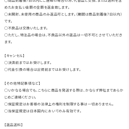
○商品到着後7日以内にご連絡の場合のみ、代替品と交換、または送料を含
めたお支払い金額の全額を返金致します。
○未開封、未使用の商品のみ返品可とします。（期間は商品到着後7日以内）
です。
○不良品は交換いたします。
○ただし、特注品の場合は、不良品以外の返品は一切不可とさせていただき
ます。
【キャンセル】
○決済前まではお受けします。
○代金引換の場合は出荷前まではお受けします。
【その他特記事項など】
○いかなる場合でも、こちらに商品を発送する際は、かならず弊社まであらか
じめご連絡ください。
○保証規定はお客様の法律上の権利を制限する事は一切ありません。
○当保証規定は日本国内においてのみ有効です。
【返品送料】