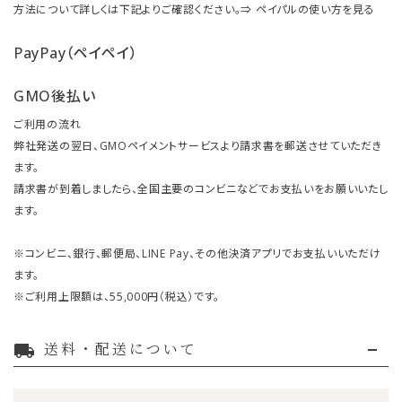
方法について詳しくは下記よりご確認ください。⇒
ペイパルの使い方を見る
PayPay（ペイペイ）
GMO後払い
ご利用の流れ
弊社発送の翌日、GMOペイメントサービスより請求書を郵送させていただき
ます。
請求書が到着しましたら、全国主要のコンビニなどでお支払いをお願いいたし
ます。
※コンビニ、銀行、郵便局、LINE Pay、その他決済アプリでお支払いいただけ
ます。
※ご利用上限額は、55,000円（税込）です。
送料・配送について
local_shipping