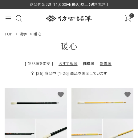
商品代金合計11,000円(税込)以上【送料無料】
0
menu
TOP
>
漢字
>
暖心
暖心
ACCOUNT MENU
[ 並び順を変更 ]
-
おすすめ順
-
価格順
-
新着順
ようこそ ゲスト 様
全 [26] 商品中 [1-26] 商品を表示しています
ログイン
新規会員登録
favorite
favorite
商品一覧
用途で選ぶ
私たちについて