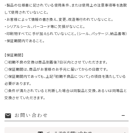
・製品の仕様書に記されている使用条件、または使用上の注意事項等を逸脱
して使用されていないこと。
・お客様によって情報の書き換え、変更、改造等行われていないこと。
・シリアルシール、バーコード等に欠損がないこと。
・印刷物すべてに手が加えられていないこと。（シール、パッケージ、納品書等）
・保証期間内であること。
【保証期間】
○初期不良の交換は商品到着後7日以内とさせていただきます。
○保証期間は、商品がお客様のお手元に届いてからの日数です。
○保証期間内であっても、上記「初期不良品について」の項目を満たしている
必要があります。
○条件が満たされていると判断した場合は同製品と交換、あるいは同等品と
交換させていただきます。
お問い合わせ
mail