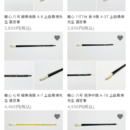
ご利用ガイド
暖心 八号 細嫩長鋒 A-8 上田桑鳩先
暖心 1寸7分 長々鋒 A-37 上田桑鳩
生 選定筆
先生 選定筆
プライバシーポリシー
3,850円(税込)
3,850円(税込)
favorite
favorite
特定商取引法について
お問い合わせ
暖心 七号 細嫩長鋒 A-7 上田桑鳩先
暖心 八号 宿浄中鋒 A-18 上田桑鳩
生 選定筆
先生 選定筆
4,400円(税込)
4,950円(税込)
favorite
favorite