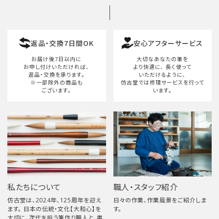
カテゴリー
返品・交換7日間OK
安心アフターサービス
検索する
お届け後7日以内に
大切なあなたの筆を
お申し付けいただければ、
より快適に、
長く使って
返品・交換を承ります。
いただけるように、
※一部除外の商品も
仿古堂では修理サービスを行って
ございます。
います。
私たちについて
職人・スタッフ紹介
仿古堂は、2024年、125周年を迎え
日々の作業、作業風景をご紹介しま
ます。 日本の伝統・文化【大和心】を
す。
大切に、次代を担う筆作り職人と、書