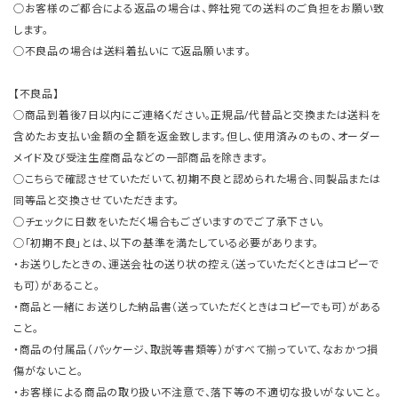
○お客様のご都合による返品の場合は、弊社宛ての送料のご負担をお願い致
します。
○不良品の場合は送料着払いにて返品願います。
【不良品】
○商品到着後7日以内にご連絡ください。正規品/代替品と交換または送料を
含めたお支払い金額の全額を返金致します。但し、使用済みのもの、オーダー
メイド及び受注生産商品などの一部商品を除きます。
○こちらで確認させていただいて、初期不良と認められた場合、同製品または
同等品と交換させていただきます。
○チェックに日数をいただく場合もございますのでご了承下さい。
○「初期不良」とは、以下の基準を満たしている必要があります。
・お送りしたときの、運送会社の送り状の控え（送っていただくときはコピーで
も可）があること。
・商品と一緒にお送りした納品書（送っていただくときはコピーでも可）がある
こと。
・商品の付属品（パッケージ、取説等書類等）がすべて揃っていて、なおかつ損
傷がないこと。
・お客様による商品の取り扱い不注意で、落下等の不適切な扱いがないこと。