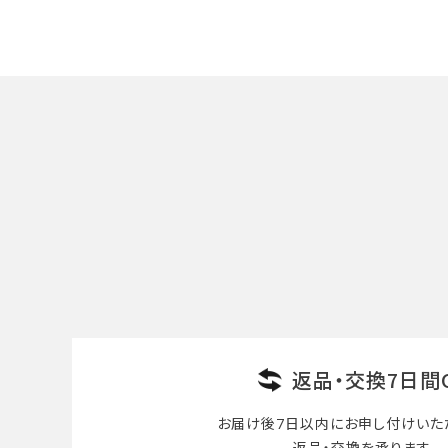
キーワード
カテゴリー
検索する
返品・交換7日間
お届け後7日以内に
お申し付けいた
返品・交換を承ります。