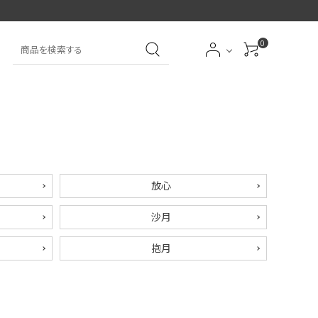
0
大中筆（半紙～条幅向
詩文書
実用書
大中小筆（半紙向き）
き）
前衛
大字
特大筆・珍品筆
学童用（初心者用）
放心
沙月
洗浄剤
オプション・その他
抱月
アイシャドーブラシ
アイブローブラシ
限定品
贈り物