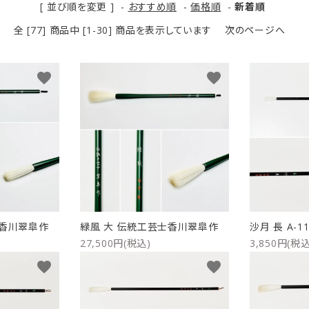
[ 並び順を変更 ]
-
おすすめ順
-
価格順
-
新着順
リップブラシ
贈り物（限定セット）
全 [77] 商品中 [1-30] 商品を表示しています
オプション・その他
次のページへ
洗顔ブラシ
favorite
favorite
士香川翠皐作
緑風 大 伝統工芸士香川翠皐作
沙月 長 A-11
27,500円(税込)
3,850円(税込
favorite
favorite