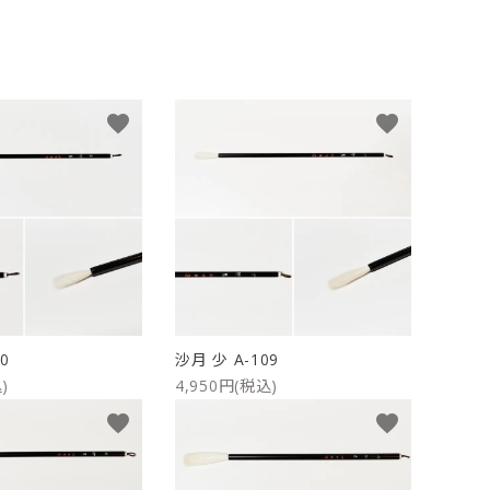
ケース
洗浄剤・その他
favorite
favorite
0
沙月 少 A-109
)
4,950円(税込)
favorite
favorite