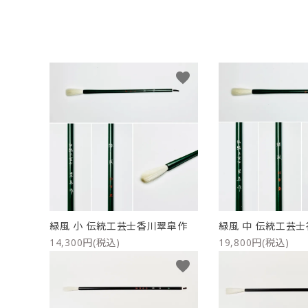
洗浄剤
ご利用ガイド
プライバシーポリシー
favorite
特定商取引法について
お問い合わせ
緑風 小 伝統工芸士香川翠皐作
緑風 中 伝統工芸
14,300円(税込)
19,800円(税込)
favorite