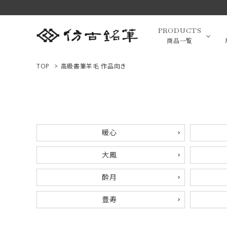
PRODUCTS
商品一覧
TOP
>
高級書筆羊毛 作品向き
高級羊毛
ACCOUNT MENU
ようこそ ゲスト 様
小筆（面相
暖心
ログイン
新規会員登録
大鳳
画筆・絵
商品一覧
酔月
豊寿
用途で選ぶ
高級化粧
私たちについて