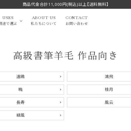
商品代金合計11,000円(税込)以上【送料無料】
USES
ABOUT US
CONTACT
用途で選ぶ
私たちについて
お問い合わせ
高級書筆羊毛 作品向き
大中筆（半切・条幅以
かな
漢字
（作品向き）
上）
写経・御朱印
画筆・絵てがみ
系）
小筆
遠鴎
鴻飛
贈り物（限定セット）
洗浄剤・その他
暁
桂月
てがみ
限定品・セット品
長寿
風云
緑風
フェイスブラシ
チークブラシ
筆
化粧筆