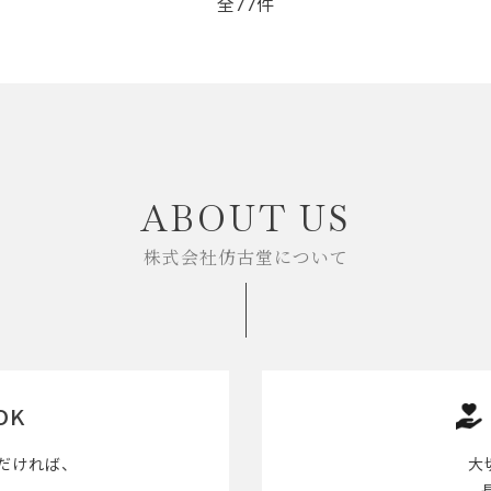
全77件
close
ABOUT US
株式会社仿古堂について
OK
だければ、
大