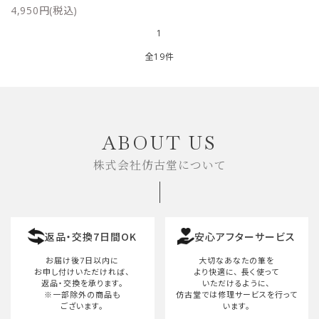
4,950円(税込)
1
全19件
キーワード
ABOUT US
株式会社仿古堂について
カテゴリー
返品・交換7日間OK
安心アフターサービス
検索する
お届け後7日以内に
大切なあなたの筆を
お申し付けいただければ、
より快適に、
長く使って
返品・交換を承ります。
いただけるように、
※一部除外の商品も
仿古堂では修理サービスを行って
ございます。
います。