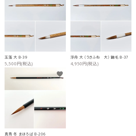
玉藻 大 B-39
浮舟 大 （うきふね 大） 鼬毛 B-37
5,500円(税込)
4,950円(税込)
favorite
真秀 冬 まほろば B-206