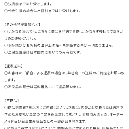
○決済前まではお受けします。
○代金引換の場合は出荷前まではお受けします。
【その他特記事項など】
○いかなる場合でも、こちらに商品を発送する際は、かならず弊社まであらか
じめご連絡ください。
○保証規定はお客様の法律上の権利を制限する事は一切ありません。
○当保証規定は日本国内においてのみ有効です。
【返品送料】
○お客様のご都合による返品の場合は、弊社宛ての送料のご負担をお願い致
します。
○不良品の場合は送料着払いにて返品願います。
【不良品】
○商品到着後7日以内にご連絡ください。正規品/代替品と交換または送料を
含めたお支払い金額の全額を返金致します。但し、使用済みのもの、オーダー
メイド及び受注生産商品などの一部商品を除きます。
○こちらで確認させていただいて、初期不良と認められた場合、同製品または