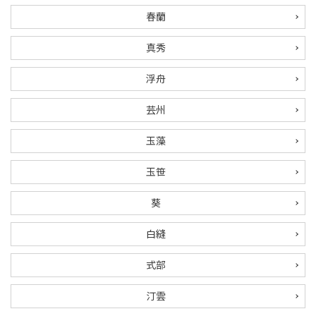
春蘭
ご利用ガイド
真秀
プライバシーポリシー
浮舟
特定商取引法について
芸州
お問い合わせ
玉藻
玉笹
葵
白縫
式部
汀雲