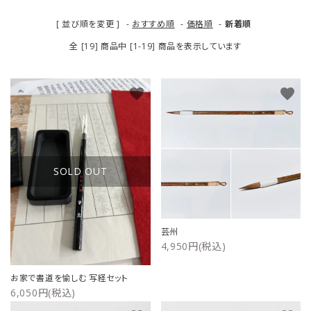
[ 並び順を変更 ]
-
おすすめ順
-
価格順
-
新着順
全 [19] 商品中 [1-19] 商品を表示しています
favorite
favorite
SOLD OUT
芸州
4,950円(税込)
お家で書道を愉しむ 写経セット
6,050円(税込)