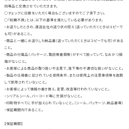
同等品と交換させていただきます。
○チェックに日数をいただく場合もございますのでご了承下さい。
○「初期不良」とは、以下の基準を満たしている必要があります。
・お送りしたときの、運送会社の送り状の控え（送っていただくときはコピーで
も可）があること。
・商品と一緒にお送りした納品書（送っていただくときはコピーでも可）がある
こと。
・商品の付属品（パッケージ、取説等書類等）がすべて揃っていて、なおかつ損
傷がないこと。
・お客様による商品の取り扱い不注意で、落下等の不適切な扱いがないこと。
・製品の仕様書に記されている使用条件、または使用上の注意事項等を逸脱
して使用されていないこと。
・お客様によって情報の書き換え、変更、改造等行われていないこと。
・シリアルシール、バーコード等に欠損がないこと。
・印刷物すべてに手が加えられていないこと。（シール、パッケージ、納品書等）
・保証期間内であること。
【保証期間】