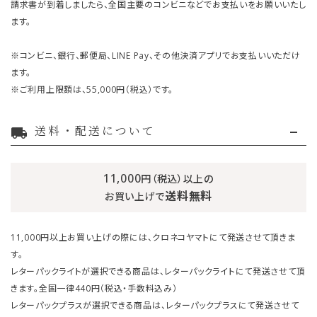
請求書が到着しましたら、全国主要のコンビニなどでお支払いをお願いいたし
ます。
※コンビニ、銀行、郵便局、LINE Pay、その他決済アプリでお支払いいただけ
ます。
※ご利用上限額は、55,000円（税込）です。
送料・配送について
local_shipping
11,000
円（税込）以上の
送料無料
お買い上げで
11,000円以上お買い上げの際には、クロネコヤマトにて発送させて頂きま
す。
レターパックライトが選択できる商品は、レターパックライトにて発送させて頂
きます。全国一律440円（税込・手数料込み）
レターパックプラスが選択できる商品は、レターパックプラスにて発送させて