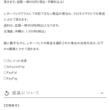
頂きます。全国一律605円（税込・手数料込み）
レターパックプラスにて対応できない商品の場合は、クロネコヤマトでの発送
とさせて頂きます。
送料は、全国一律990円(税込)となります。
北海道、沖縄は、1,650円(税込)
誠に勝手ながら、レターパックの発送を選択された場合の決済方法は、以下
の４種類とさせて頂きます。
○クレジット決済
○AmazonPay
○PayPal
○PayPay
返品について
replay
【交換条件】