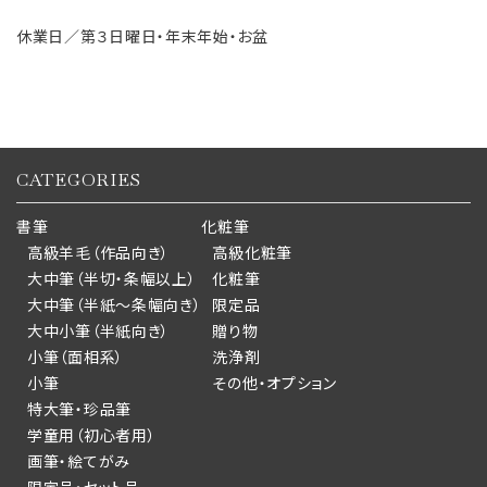
休業日／第３日曜日・年末年始・お盆
CATEGORIES
書筆
化粧筆
高級羊毛（作品向き）
高級化粧筆
大中筆（半切・条幅以上）
化粧筆
大中筆（半紙～条幅向き）
限定品
大中小筆（半紙向き）
贈り物
小筆（面相系）
洗浄剤
小筆
その他・オプション
特大筆・珍品筆
学童用（初心者用）
画筆・絵てがみ