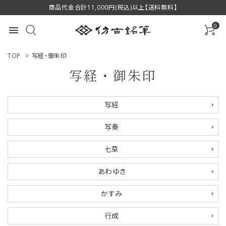
商品代金合計11,000円(税込)以上【送料無料】
0
menu
TOP
>
写経・御朱印
写経・御朱印
ACCOUNT MENU
写経
ようこそ ゲスト 様
写奏
ログイン
新規会員登録
七草
商品一覧
あわゆき
用途で選ぶ
かすみ
私たちについて
行成