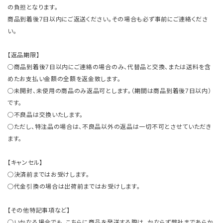
の負担となります。
商品到着後7日以内にご返送ください。その場合も必ず事前にご連絡くださ
い。
【返品期限】
○商品到着後7日以内にご連絡の場合のみ、代替品と交換、または送料を含
めたお支払い金額の全額を返金致します。
○未開封、未使用の商品のみ返品可とします。（期間は商品到着後7日以内）
です。
○不良品は交換いたします。
○ただし、特注品の場合は、不良品以外の返品は一切不可とさせていただき
ます。
【キャンセル】
○決済前まではお受けします。
○代金引換の場合は出荷前まではお受けします。
【その他特記事項など】
○いかなる場合でも、こちらに商品を発送する際は、かならず弊社まであらか