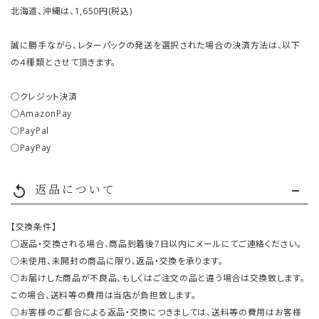
北海道、沖縄は、1,650円(税込)
誠に勝手ながら、レターパックの発送を選択された場合の決済方法は、以下
の４種類とさせて頂きます。
○クレジット決済
○AmazonPay
○PayPal
○PayPay
返品について
replay
【交換条件】
○返品・交換される場合、商品到着後7日以内にメールにてご連絡ください。
○未使用、未開封の商品に限り、返品・交換を承ります。
○お届けした商品が不良品、もしくはご注文の品と違う場合は交換致します。
この場合、送料等の費用は当店が負担致します。
○お客様のご都合による返品・交換につきましては、送料等の費用はお客様