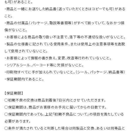
も可）があること。
・商品と一緒にお送りした納品書（送っていただくときはコピーでも可）がある
こと。
・商品の付属品（パッケージ、取説等書類等）がすべて揃っていて、なおかつ損
傷がないこと。
・お客様による商品の取り扱い不注意で、落下等の不適切な扱いがないこと。
・製品の仕様書に記されている使用条件、または使用上の注意事項等を逸脱
して使用されていないこと。
・お客様によって情報の書き換え、変更、改造等行われていないこと。
・シリアルシール、バーコード等に欠損がないこと。
・印刷物すべてに手が加えられていないこと。（シール、パッケージ、納品書等）
・保証期間内であること。
【保証期間】
○初期不良の交換は商品到着後7日以内とさせていただきます。
○保証期間は、商品がお客様のお手元に届いてからの日数です。
○保証期間内であっても、上記「初期不良品について」の項目を満たしている
必要があります。
○条件が満たされていると判断した場合は同製品と交換、あるいは同等品と