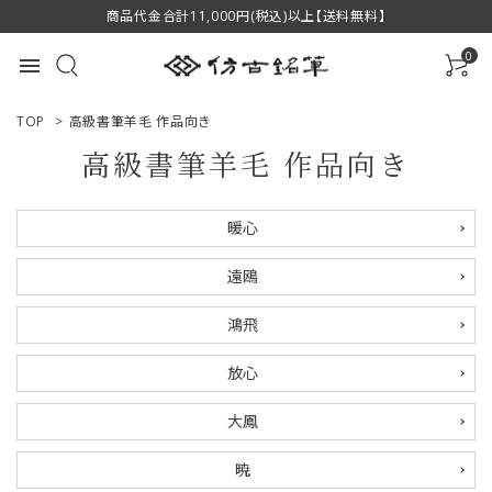
商品代金合計11,000円(税込)以上【送料無料】
0
menu
TOP
>
高級書筆羊毛 作品向き
高級書筆羊毛 作品向き
ACCOUNT MENU
暖心
ようこそ ゲスト 様
遠鴎
ログイン
新規会員登録
鴻飛
商品一覧
放心
用途で選ぶ
大鳳
私たちについて
暁