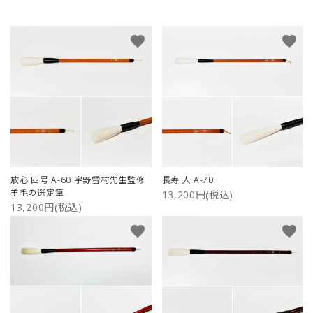
favorite
favorite
放心 四号 A-60 宇野雪村先生監修
長寿 人 A-70
羊毛の選定筆
13,200円(税込)
13,200円(税込)
favorite
favorite