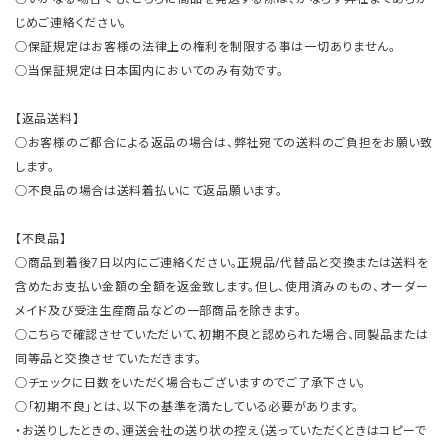
じめご連絡ください。
○保証規定はお客様の法律上の権利を制限する事は一切ありません。
○当保証規定は日本国内においてのみ有効です。
【返品送料】
○お客様のご都合による返品の場合は、弊社宛ての送料のご負担をお願い致
します。
○不良品の場合は送料着払いにて返品願います。
【不良品】
○商品到着後7日以内にご連絡ください。正規品/代替品と交換または送料を
含めたお支払い金額の全額を返金致します。但し、使用済みのもの、オーダー
メイド及び受注生産商品などの一部商品を除きます。
○こちらで確認させていただいて、初期不良と認められた場合、同製品または
同等品と交換させていただきます。
○チェックに日数をいただく場合もございますのでご了承下さい。
○「初期不良」とは、以下の基準を満たしている必要があります。
・お送りしたときの、運送会社の送り状の控え（送っていただくときはコピーで