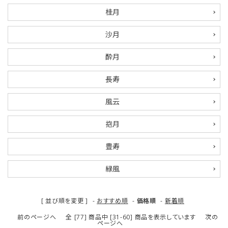
桂月
ご利用ガイド
沙月
プライバシーポリシー
酔月
特定商取引法について
長寿
お問い合わせ
風云
抱月
豊寿
緑風
[ 並び順を変更 ]
-
おすすめ順
-
価格順
-
新着順
前のページへ
全 [77] 商品中 [31-60] 商品を表示しています
次の
ページへ