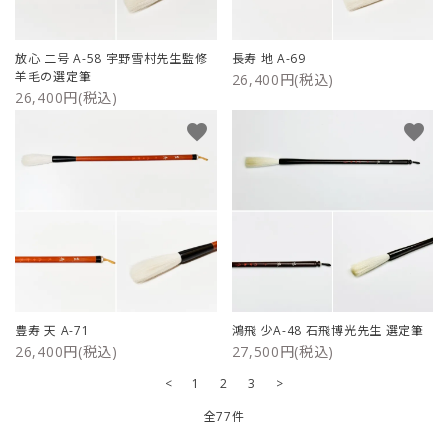
放心 二号 A-58 宇野雪村先生監修
長寿 地 A-69
羊毛の選定筆
26,400円(税込)
26,400円(税込)
favorite
favorite
豊寿 天 A-71
鴻飛 少A-48 石飛博光先生 選定筆
26,400円(税込)
27,500円(税込)
<
1
2
3
>
全77件