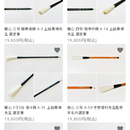
暖心 三号 細嫩長鋒 A-3 上田桑鳩先
暖心 四号 宿浄中鋒 A-14 上田桑鳩
生 選定筆
先生 選定筆
19,800円(税込)
19,800円(税込)
favorite
favorite
暖心 3寸2分 長々鋒 A-31 上田桑鳩
放心 三号 A-59 宇野雪村先生監修
先生 選定筆
羊毛の選定筆
19,800円(税込)
19,800円(税込)
favorite
favorite