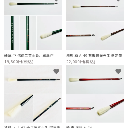
緑風 中 伝統工芸士香川翠皐作
鴻飛 幼 A-49 石飛博光先生 選定筆
19,800円(税込)
22,000円(税込)
favorite
favorite
遠鴎 人 A-67 金子鴎亭先生 選定筆
暁 春 宿浄 A-74