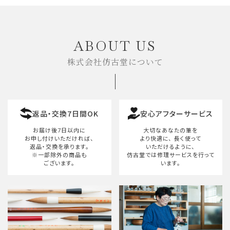
キーワード
ABOUT US
株式会社仿古堂について
カテゴリー
返品・交換7日間OK
安心アフターサービス
検索する
お届け後7日以内に
大切なあなたの筆を
お申し付けいただければ、
より快適に、
長く使って
返品・交換を承ります。
いただけるように、
※一部除外の商品も
仿古堂では修理サービスを行って
ございます。
います。